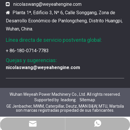
nicolaswang
@weyeahengine.com

Planta 1ª, Edificio 3, Nº 6, Calle Songgang, Zona de

Desarrollo Económico de Panlongcheng, Distrito Huangpi,
Wuhan, China.
Línea directa de servicio postventa global:
+ 86-180-0714-7783
Quejas y sugerencias:
nicolaswang@weyeahengine.com
Wuhan Weyeah Power Machinery Co., Ltd. All rights reserved.
Supported by
.
.
leadong
Sitemap
GE Jenbacher, MWM, Caterpillar, Deutz, MAN B&W, MTU, Wartsila
son marcas registradas propiedad de sus fabricantes.
WhatsApp
Correo