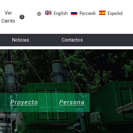
Ver
English
Pусский
Español
0
Carrito
Noticias
Contactos