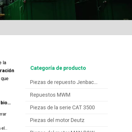
 la
Categoría de producto
ración
 que
Piezas de repuesto Jenbacher
Repuestos MWM
Proyecto de generación de energía de biogás completado
Piezas de la serie CAT 3500
erar
Piezas del motor Deutz
 el