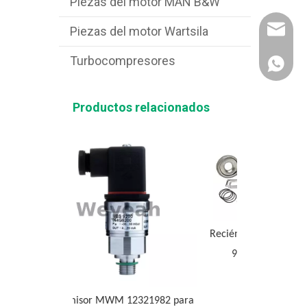
Piezas del motor MAN B&W
uctura
dores
Correo
Piezas del motor Wartsila
llegue
uipo
Turbocompresores
WhatsAp
Productos relacionados
Recién llegados Seal-O-Ring 9M-
9780 para CAT G3520C
12321982 para
Filtro aéreo 