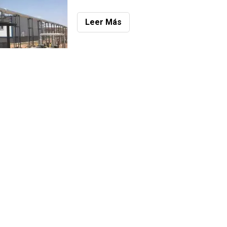
proyecto. La unidad completa adopta una estr
de contenedores de contenedores de contene
Leer Más
de 40 pies de altura estándar. Después de que 
la unidad al sitio del proyecto, la unidad y el eq
auxiliar están instalados q
-F32 para
MWM
Rotocap 578817 para motores
Transmisor MWM 