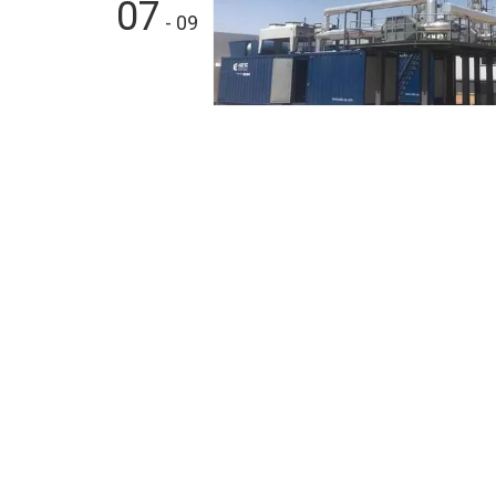
07
- 09
Turbocompresor TPS52
motor de gas 