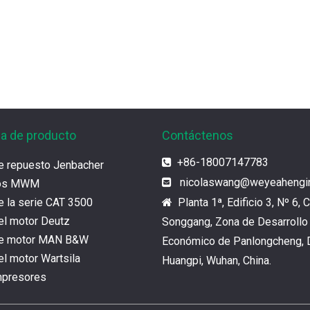
Jenbacher tipo 6
motor de gas TC
ia de producto
Contáctenos
+86-18007147783

e repuesto Jenbacher
nicolaswang
@weyeahengi

tos MWM
e la serie CAT 3500
Planta 1ª, Edificio 3, Nº 6, C

el motor Deutz
Songgang, Zona de Desarrollo
de motor MAN B&W
Económico de Panlongcheng, D
l motor Wartsila
Huangpi, Wuhan, China.
mpresores