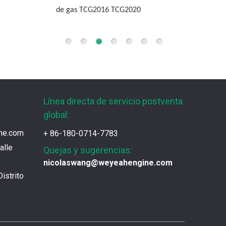
G2016 TCG2020
motor d
Línea directa de servicio postventa
global:
ne.com
+ 86-180-0714-7783
alle
Quejas y sugerencias:
nicolaswang@weyeahengine.com
istrito