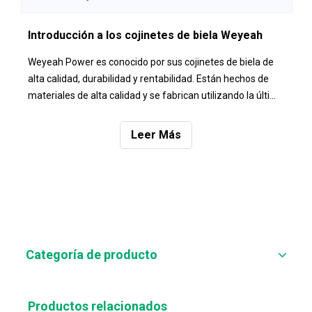
Introducción a los cojinetes de biela Weyeah
Weyeah Power es conocido por sus cojinetes de biela de
alta calidad, durabilidad y rentabilidad. Están hechos de
materiales de alta calidad y se fabrican utilizando la última
tecnología. Además, son producidos por fabricantes OEM
de primer nivel internacional. Cuentan con tecnología
Leer Más
avanzada de control de calidad y pruebas. Son adecuados
para las condiciones de trabajo de motores de gas de alta
silicona. Se han tomado como referencia la línea
tecnológica de MIBA, por lo que son comparables en
cuanto a materiales, tecnología y procesos de produccion.
Categoría de producto
Productos relacionados