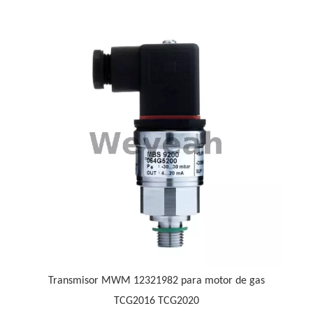
R
 6
Transmisor MWM 12321982 para motor de gas
TCG2016 TCG2020