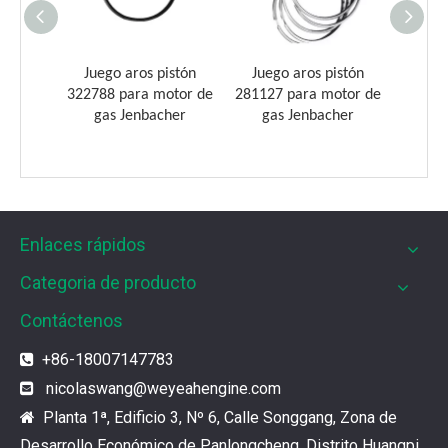
tón de
Juego aros pistón
Juego aros pistón
Pist
ónico
322788 para motor de
281127 para motor de
Moto
otor de
gas Jenbacher
gas Jenbacher
her
Enlaces rápidos
Categoria de producto
Filtros UPF para motores de gas MWM
Los filtros UPF de Weyeah son ideales para motores 
Contáctenos
+86-18007147783

¿Cuál es el encanto de las piezas de la serie 3500 de Caterpillar?
nicolaswang
@weyeahengine.com

Los productos de gas de alta calidad son inseparables
Planta 1ª, Edificio 3, Nº 6, Calle Songgang, Zona de

Desarrollo Económico de Panlongcheng, Distrito Huangpi,