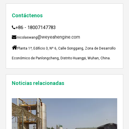
Contáctenos
+86 - 18007147783

@weyeahengine.com

nicolaswang

Planta 1ª, Edificio 3, Nº 6, Calle Songgang, Zona de Desarrollo
Económico de Panlongcheng, Distrito Huangpi, Wuhan, China.
Enshi: El destino perfecto para el viaje de Team Building Weyeah
Noticias relacionadas
A mediados de julio de 2023, Weyeah poder todo el per