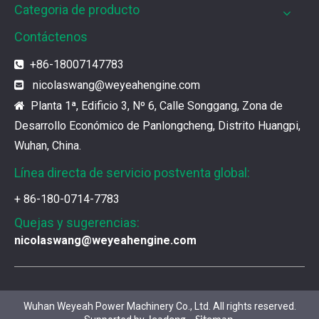
Categoria de producto
Muchos consumidores quieren encontrar rápidamente 
Contáctenos
¿Cómo elegir las piezas de la serie 3500 de Caterpillar?
+86-18007147783

Se pueden utilizar piezas de diferentes series de mar
nicolaswang
@weyeahengine.com

Planta 1ª, Edificio 3, Nº 6, Calle Songgang, Zona de

Desarrollo Económico de Panlongcheng, Distrito Huangpi,
Chaquetas de aislamiento del generador de gases de Jenbacher
Wuhan, China.
Ya sea que su motor funcione con diesel, petróleo pe
Línea directa de servicio postventa global:
Jenbacher J616 Servicio de mantenimiento del grupo Genset
+ 86-180-0714-7783
Jenbacher 616 Gas Moting Parts and ServiceWuhan Wey
Quejas y sugerencias:
nicolaswang@weyeahengine.com
Filtro de aire MWM 12409797 para MWM TCG2020V20 y motor de gas TCG2032
Filtro de aire 12409797 para CAT / MWM Gas Engin
Wuhan Weyeah Power Machinery Co., Ltd. All rights reserved.