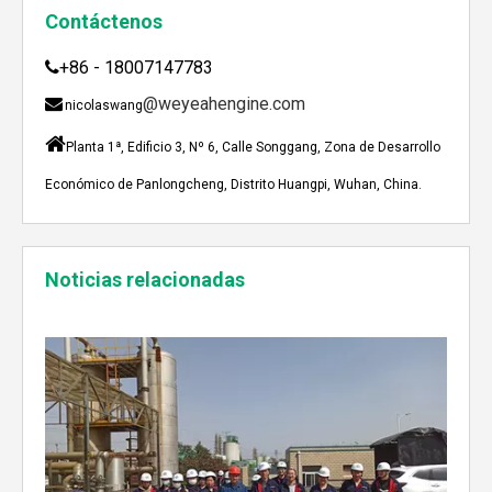
Contáctenos
+86 - 18007147783

@weyeahengine.com

nicolaswang

Planta 1ª, Edificio 3, Nº 6, Calle Songgang, Zona de Desarrollo
Económico de Panlongcheng, Distrito Huangpi, Wuhan, China.
Enshi: El destino perfecto para el viaje de Team Building Weyeah
Noticias relacionadas
A mediados de julio de 2023, Weyeah poder todo el per