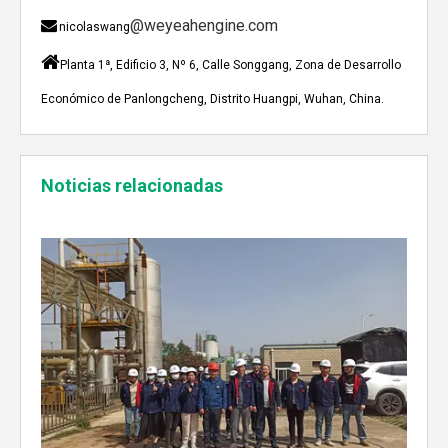
@weyeahengine.com

nicolaswang

Planta 1ª, Edificio 3, Nº 6, Calle Songgang, Zona de Desarrollo
Económico de Panlongcheng, Distrito Huangpi, Wuhan, China.
Enshi: El destino perfecto para el viaje de Team Building Weyeah
Noticias relacionadas
A mediados de julio de 2023, Weyeah poder todo el per