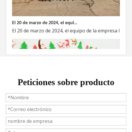
El 20 de marzo de 2024, el equipo dirigido por el Director Técnico de Weyeah Power visitó el gran vertedero de basura en Yangluo, Wuhan, para realizar una inspección del proyecto.
El 20 de marzo de 2024, el equipo de la empresa lider
Peticiones sobre producto
Weyeah Power celebra una cálida Navidad, ¡festejando juntos en esta temporada festiva!
Weyeah Power, 25 de diciembre de 2023 - En esta tempo