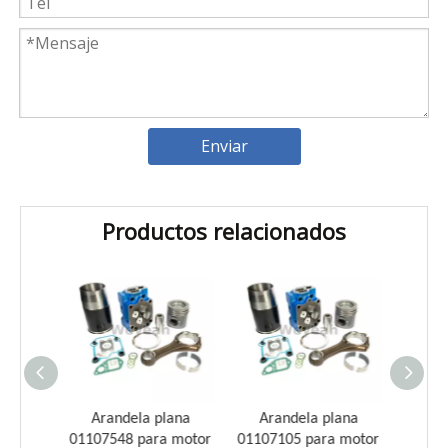
Enviar
Productos relacionados
Introducción a los cojinetes de biela Weyeah
Weyeah Power es conocido por sus cojinetes de biela de
lana
Arandela plana
Arandela plana
Ara
 motor
01107548 para motor
01107105 para motor
01107