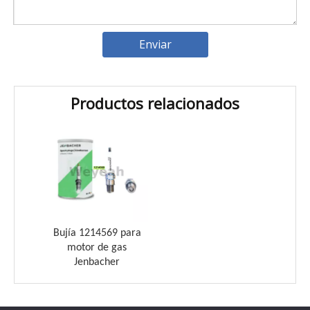
Enviar
Productos relacionados
Introducción a los cojinetes de biela Weyeah
Weyeah Power es conocido por sus cojinetes de biela de
Bujía 1214569 para
motor de gas
Jenbacher