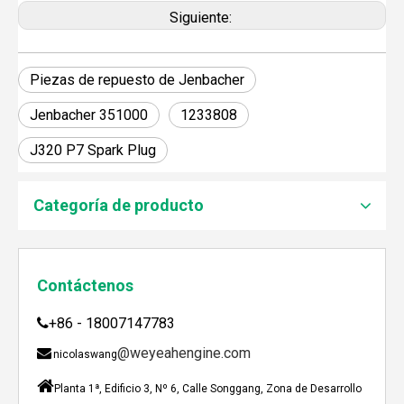
Siguiente:
Piezas de repuesto de Jenbacher
Jenbacher 351000
1233808
J320 P7 Spark Plug
JEBACHER BIOGAS GENERADOR SOBRE EL PROYECTO DE GENERACIÓN DE ENERGÍA DE GOLLES
Recientemente, el generador de Biogás Jenbacher se es
Categoría de producto
Contáctenos
+86 - 18007147783

@weyeahengine.com

nicolaswang

Planta 1ª, Edificio 3, Nº 6, Calle Songgang, Zona de Desarrollo