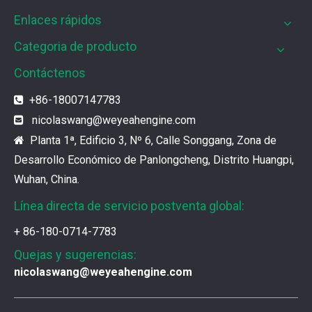
Enlaces rápidos
Categoria de producto
Contáctenos
Filtros UPF para motores de gas MWM
Los filtros UPF de Weyeah son ideales para motores 
+86-18007147783

nicolaswang
@weyeahengine.com

¿Cuál es el encanto de las piezas de la serie 3500 de Caterpillar?
Planta 1ª, Edificio 3, Nº 6, Calle Songgang, Zona de

Los productos de gas de alta calidad son inseparables
Desarrollo Económico de Panlongcheng, Distrito Huangpi,
Wuhan, China.
¿Qué son las piezas premium de la serie 3500 de Caterpillar?
Línea directa de servicio postventa global:
Muchos consumidores quieren encontrar rápidamente 
+ 86-180-0714-7783
Quejas y sugerencias:
¿Cómo elegir las piezas de la serie 3500 de Caterpillar?
nicolaswang@weyeahengine.com
Se pueden utilizar piezas de diferentes series de mar