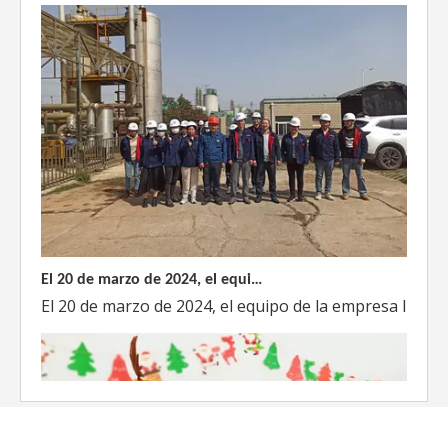
El 20 de marzo de 2024, el equipo dirigido por el Director Técnico de Weyeah Power visitó el gran vertedero de basura en Yangluo, Wuhan, para realizar una inspección del proyecto.
El 20 de marzo de 2024, el equipo de la empresa lider