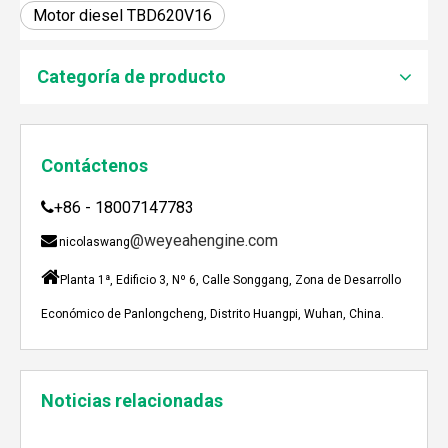
Motor diesel TBD620V16
JEBACHER BIOGAS GENERADOR SOBRE EL PROYECTO DE GENERACIÓN DE ENERGÍA DE GOLLES
Recientemente, el generador de Biogás Jenbacher se es
Categoría de producto
Contáctenos
+86 - 18007147783

@weyeahengine.com

nicolaswang

Planta 1ª, Edificio 3, Nº 6, Calle Songgang, Zona de Desarrollo
Económico de Panlongcheng, Distrito Huangpi, Wuhan, China.
Enshi: El destino perfecto para el viaje de Team Building Weyeah
A mediados de julio de 2023, Weyeah poder todo el per
Noticias relacionadas