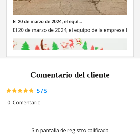
El 20 de marzo de 2024, el equipo dirigido por el Director Técnico de Weyeah Power visitó el gran vertedero de basura en Yangluo, Wuhan, para realizar una inspección del proyecto.
El 20 de marzo de 2024, el equipo de la empresa lider
Comentario del cliente
5 / 5
0
Comentario
Weyeah Power celebra una cálida Navidad, ¡festejando juntos en esta temporada festiva!
Weyeah Power, 25 de diciembre de 2023 - En esta tempo
Sin pantalla de registro calificada