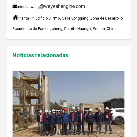
@weyeahengine.com

nicolaswang

Planta 1ª, Edificio 3, Nº 6, Calle Songgang, Zona de Desarrollo
Económico de Panlongcheng, Distrito Huangpi, Wuhan, China.
Enshi: El destino perfecto para el viaje de Team Building Weyeah
Noticias relacionadas
A mediados de julio de 2023, Weyeah poder todo el per