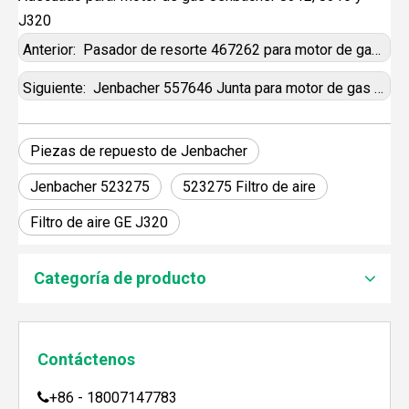
J320
Anterior:
Pasador de resorte 467262 para motor de gas Jenbacher
Siguiente:
Jenbacher 557646 Junta para motor de gas Jenbacher
Piezas de repuesto de Jenbacher
Jenbacher 523275
523275 Filtro de aire
Filtro de aire GE J320
JEBACHER BIOGAS GENERADOR SOBRE EL PROYECTO DE GENERACIÓN DE ENERGÍA DE GOLLES
Recientemente, el generador de Biogás Jenbacher se es
Categoría de producto
Contáctenos
+86 - 18007147783
