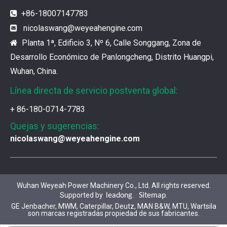
¿Cómo elegir las piezas de la serie 3500 de Caterpillar?
+86-18007147783

Se pueden utilizar piezas de diferentes series de mar
nicolaswang
@weyeahengine.com

Planta 1ª, Edificio 3, Nº 6, Calle Songgang, Zona de

Chaquetas de aislamiento del generador de gases de Jenbacher
Desarrollo Económico de Panlongcheng, Distrito Huangpi,
Ya sea que su motor funcione con diesel, petróleo pe
Wuhan, China.
Línea directa de servicio postventa global:
Jenbacher J616 Servicio de mantenimiento del grupo Genset
+ 86-180-0714-7783
Jenbacher 616 Gas Moting Parts and ServiceWuhan Wey
Quejas y sugerencias:
nicolaswang@weyeahengine.com
Filtro de aire MWM 12409797 para MWM TCG2020V20 y motor de gas TCG2032
Filtro de aire 12409797 para CAT / MWM Gas Engin
Wuhan Weyeah Power Machinery Co., Ltd. All rights reserved.
Supported by
.
.
leadong
Sitemap
Nuevo producto - motor de arranque para MWM TCG2020 Gas Motor
GE Jenbacher, MWM, Caterpillar, Deutz, MAN B&W, MTU, Wartsila
Motor de arranque del motor de gas MWM
son marcas registradas propiedad de sus fabricantes.