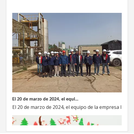
El 20 de marzo de 2024, el equipo dirigido por el Director Técnico de Weyeah Power visitó el gran vertedero de basura en Yangluo, Wuhan, para realizar una inspección del proyecto.
El 20 de marzo de 2024, el equipo de la empresa lider