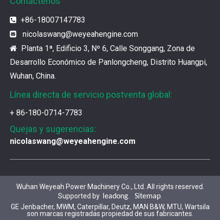
Contáctenos
Los filtros UPF de Weyeah son ideales para motores 
+86-18007147783

nicolaswang
@weyeahengine.com

¿Cuál es el encanto de las piezas de la serie 3500 de Caterpillar?
Planta 1ª, Edificio 3, Nº 6, Calle Songgang, Zona de

Los productos de gas de alta calidad son inseparables
Desarrollo Económico de Panlongcheng, Distrito Huangpi,
Wuhan, China.
¿Qué son las piezas premium de la serie 3500 de Caterpillar?
Línea directa de servicio postventa global:
Muchos consumidores quieren encontrar rápidamente 
+ 86-180-0714-7783
Quejas y sugerencias:
¿Cómo elegir las piezas de la serie 3500 de Caterpillar?
nicolaswang@weyeahengine.com
Se pueden utilizar piezas de diferentes series de mar
Chaquetas de aislamiento del generador de gases de Jenbacher
Wuhan Weyeah Power Machinery Co., Ltd. All rights reserved.
Ya sea que su motor funcione con diesel, petróleo pe
Supported by
.
.
leadong
Sitemap
GE Jenbacher, MWM, Caterpillar, Deutz, MAN B&W, MTU, Wartsila
son marcas registradas propiedad de sus fabricantes.