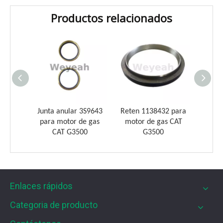
Productos relacionados
Introducción a los cojinetes de biela Weyeah
Weyeah Power es conocido por sus cojinetes de biela de
 para
Junta anular 3S9643
Reten 1138432 para
Reten
s CAT
para motor de gas
motor de gas CAT
moto
CAT G3500
G3500
Enlaces rápidos
Categoria de producto
Filtros UPF para motores de gas MWM