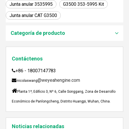
Junta anular 3535995
G3500 353-5995 Kit
Junta anular CAT G3500
JEBACHER BIOGAS GENERADOR SOBRE EL PROYECTO DE GENERACIÓN DE ENERGÍA DE GOLLES
Recientemente, el generador de Biogás Jenbacher se es
Categoría de producto
Contáctenos
+86 - 18007147783

@weyeahengine.com

nicolaswang

Planta 1ª, Edificio 3, Nº 6, Calle Songgang, Zona de Desarrollo
Económico de Panlongcheng, Distrito Huangpi, Wuhan, China.
Enshi: El destino perfecto para el viaje de Team Building Weyeah
Noticias relacionadas
A mediados de julio de 2023, Weyeah poder todo el per