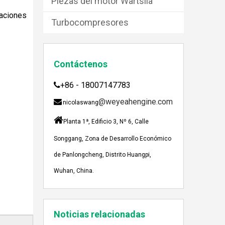
Piezas del motor Wartsila
caciones
Turbocompresores
Contáctenos
JEBACHER BIOGAS GENERADOR SOBRE EL PROYECTO DE GENERACIÓN DE ENERGÍA DE GOLLES
Recientemente, el generador de Biogás Jenbach
+86 - 18007147783

@weyeahengine.com

nicolaswang

Planta 1ª, Edificio 3, Nº 6, Calle
Songgang, Zona de Desarrollo Económico
de Panlongcheng, Distrito Huangpi,
Wuhan, China.
Enshi: El destino perfecto para el viaje de Team Building Weyeah
A mediados de julio de 2023, Weyeah poder to
Noticias relacionadas