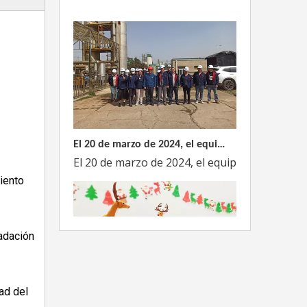
El 20 de marzo de 2024, el equipo dirigido por el Director Técnico de Weyeah Power visitó el gran vertedero de basura en Yangluo, Wuhan, para realizar una inspección del proyecto.
El 20 de marzo de 2024, el equipo de la empre
miento
radación
ad del
Weyeah Power celebra una cálida Navidad, ¡festejando juntos en esta temporada festiva!