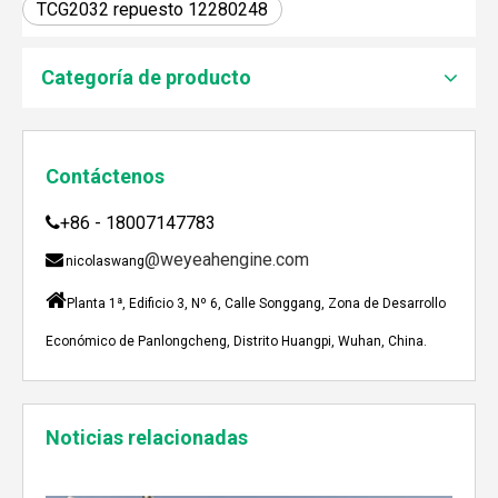
TCG2032 repuesto 12280248
JEBACHER BIOGAS GENERADOR SOBRE EL PROYECTO DE GENERACIÓN DE ENERGÍA DE GOLLES
Recientemente, el generador de Biogás Jenbacher se es
Categoría de producto
Contáctenos
+86 - 18007147783

@weyeahengine.com

nicolaswang

Planta 1ª, Edificio 3, Nº 6, Calle Songgang, Zona de Desarrollo
Económico de Panlongcheng, Distrito Huangpi, Wuhan, China.
Enshi: El destino perfecto para el viaje de Team Building Weyeah
Noticias relacionadas
A mediados de julio de 2023, Weyeah poder todo el per