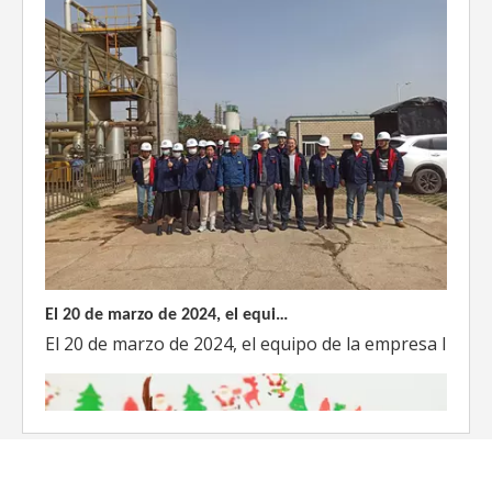
El 20 de marzo de 2024, el equipo dirigido por el Director Técnico de Weyeah Power visitó el gran vertedero de basura en Yangluo, Wuhan, para realizar una inspección del proyecto.
El 20 de marzo de 2024, el equipo de la empresa lider