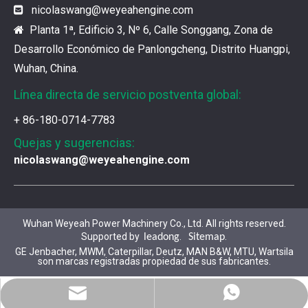
nicolaswang
@weyeahengine.com

Planta 1ª, Edificio 3, Nº 6, Calle Songgang, Zona de

¿Cuál es el encanto de las piezas de la serie 3500 de Caterpillar?
Los productos de gas de alta calidad son inseparables
Desarrollo Económico de Panlongcheng, Distrito Huangpi,
Wuhan, China.
Línea directa de servicio postventa global:
¿Qué son las piezas premium de la serie 3500 de Caterpillar?
Muchos consumidores quieren encontrar rápidamente 
+ 86-180-0714-7783
Quejas y sugerencias:
nicolaswang@weyeahengine.com
¿Cómo elegir las piezas de la serie 3500 de Caterpillar?
Se pueden utilizar piezas de diferentes series de mar
Wuhan Weyeah Power Machinery Co., Ltd. All rights reserved.
Chaquetas de aislamiento del generador de gases de Jenbacher
Supported by
.
.
leadong
Sitemap
Ya sea que su motor funcione con diesel, petróleo pe
GE Jenbacher, MWM, Caterpillar, Deutz, MAN B&W, MTU, Wartsila
son marcas registradas propiedad de sus fabricantes.
Jenbacher J616 Servicio de mantenimiento del grupo Genset
WhatsApp
Correo