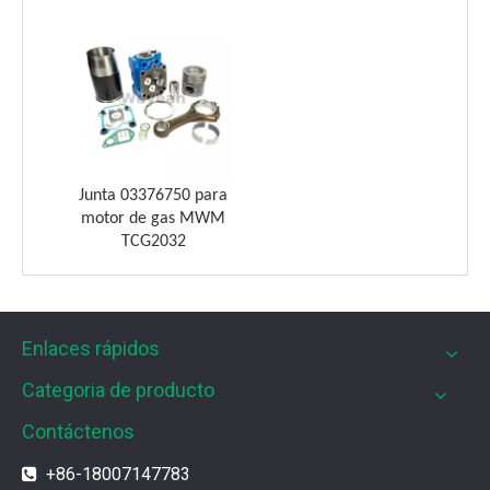
Weyeah Power es conocido por sus cojinetes de biela de
Junta 03376750 para
motor de gas MWM
TCG2032
Enlaces rápidos
Categoria de producto
Contáctenos
Filtros UPF para motores de gas MWM
Los filtros UPF de Weyeah son ideales para motores 
+86-18007147783
