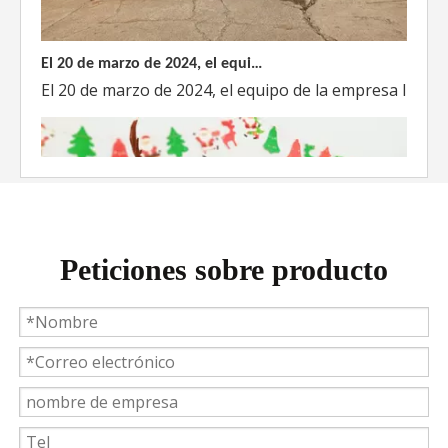
El 20 de marzo de 2024, el equipo dirigido por el Director Técnico de Weyeah Power visitó el gran vertedero de basura en Yangluo, Wuhan, para realizar una inspección del proyecto.
El 20 de marzo de 2024, el equipo de la empresa lider
Peticiones sobre producto
Weyeah Power celebra una cálida Navidad, ¡festejando juntos en esta temporada festiva!
Weyeah Power, 25 de diciembre de 2023 - En esta tempo