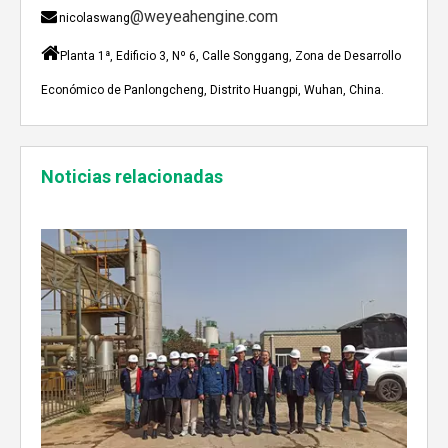
@weyeahengine.com

nicolaswang

Planta 1ª, Edificio 3, Nº 6, Calle Songgang, Zona de Desarrollo
Económico de Panlongcheng, Distrito Huangpi, Wuhan, China.
Enshi: El destino perfecto para el viaje de Team Building Weyeah
Noticias relacionadas
A mediados de julio de 2023, Weyeah poder todo el per