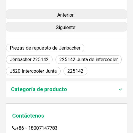
Anterior:
Siguiente:
Piezas de repuesto de Jenbacher
Jenbacher 225142
225142 Junta de intercooler
J520 Intercooler Junta
225142
JEBACHER BIOGAS GENERADOR SOBRE EL PROYECTO DE GENERACIÓN DE ENERGÍA DE GOLLES
Recientemente, el generador de Biogás Jenbacher se es
Categoría de producto
Contáctenos
+86 - 18007147783
