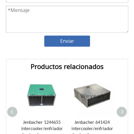
Enviar
Productos relacionados
Introducción a los cojinetes de biela Weyeah
Weyeah Power es conocido por sus cojinetes de biela de
e aire
Jenbacher 1244655
Jenbacher 641424
Jenb
 motor
intercooler/enfriador
intercooler/enfriador
interc