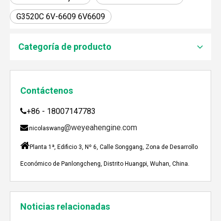
JEBACHER BIOGAS GENERADOR SOBRE EL PROYECTO DE GENERACIÓN DE ENERGÍA DE GOLLES
G3520C 6V-6609 6V6609
Recientemente, el generador de Biogás Jenbacher se es
Categoría de producto
Contáctenos
+86 - 18007147783

@weyeahengine.com

nicolaswang

Planta 1ª, Edificio 3, Nº 6, Calle Songgang, Zona de Desarrollo
Económico de Panlongcheng, Distrito Huangpi, Wuhan, China.
Enshi: El destino perfecto para el viaje de Team Building Weyeah
A mediados de julio de 2023, Weyeah poder todo el per
Noticias relacionadas