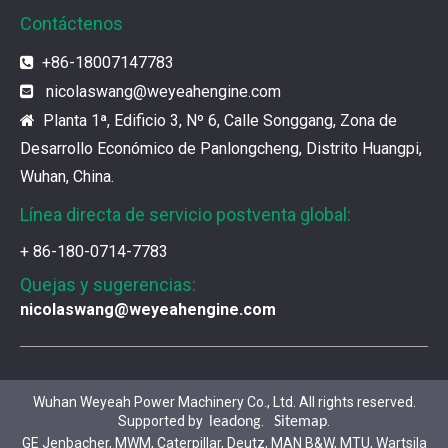
Contáctenos
¿Cuál es el encanto de las piezas de la serie 3500 de Caterpillar?
+86-18007147783

Los productos de gas de alta calidad son inseparables
nicolaswang
@weyeahengine.com

Planta 1ª, Edificio 3, Nº 6, Calle Songgang, Zona de

¿Qué son las piezas premium de la serie 3500 de Caterpillar?
Desarrollo Económico de Panlongcheng, Distrito Huangpi,
Muchos consumidores quieren encontrar rápidamente 
Wuhan, China.
Línea directa de servicio postventa global:
¿Cómo elegir las piezas de la serie 3500 de Caterpillar?
+ 86-180-0714-7783
Se pueden utilizar piezas de diferentes series de mar
Quejas y sugerencias:
nicolaswang@weyeahengine.com
Chaquetas de aislamiento del generador de gases de Jenbacher
Ya sea que su motor funcione con diesel, petróleo pe
Wuhan Weyeah Power Machinery Co., Ltd. All rights reserved.
Supported by
.
.
leadong
Sitemap
Jenbacher J616 Servicio de mantenimiento del grupo Genset
GE Jenbacher, MWM, Caterpillar, Deutz, MAN B&W, MTU, Wartsila