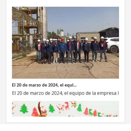
El 20 de marzo de 2024, el equipo dirigido por el Director Técnico de Weyeah Power visitó el gran vertedero de basura en Yangluo, Wuhan, para realizar una inspección del proyecto.
El 20 de marzo de 2024, el equipo de la empresa lider