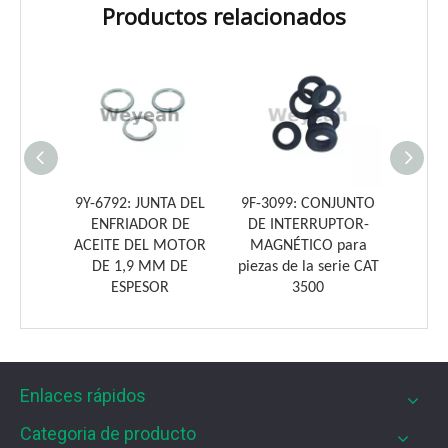
Productos relacionados
Weyeah Power es conocido por sus cojinetes de biela de
Anillo
9Y-6792: JUNTA DEL
9F-3099: CONJUNTO
9F-3
06-7403
ENFRIADOR DE
DE INTERRUPTOR-
IN
e Gas
ACEITE DEL MOTOR
MAGNÉTICO para
M
6
DE 1,9 MM DE
piezas de la serie CAT
ESPESOR
3500
Enlaces rápidos
Filtros UPF para motores de gas MWM
Los filtros UPF de Weyeah son ideales para motores 
Categoria de producto