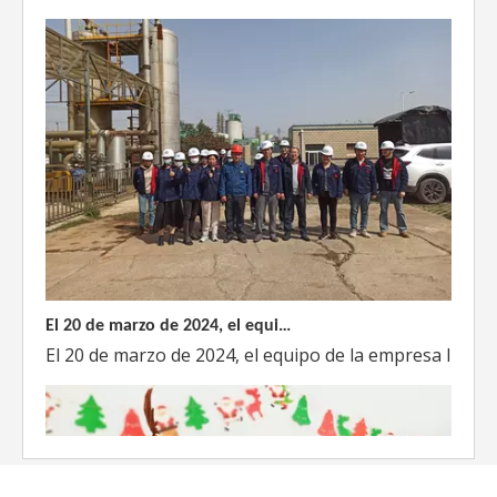
El 20 de marzo de 2024, el equipo dirigido por el Director Técnico de Weyeah Power visitó el gran vertedero de basura en Yangluo, Wuhan, para realizar una inspección del proyecto.
El 20 de marzo de 2024, el equipo de la empresa lider