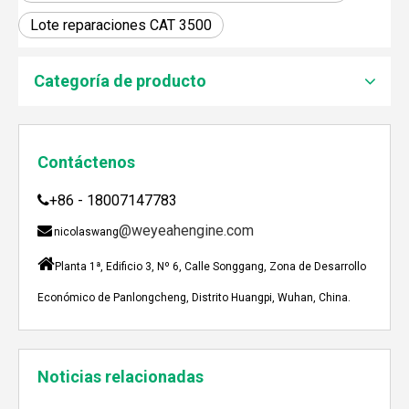
Lote reparaciones CAT 3500
JEBACHER BIOGAS GENERADOR SOBRE EL PROYECTO DE GENERACIÓN DE ENERGÍA DE GOLLES
Recientemente, el generador de Biogás Jenbacher se es
Categoría de producto
Contáctenos
+86 - 18007147783

@weyeahengine.com

nicolaswang

Planta 1ª, Edificio 3, Nº 6, Calle Songgang, Zona de Desarrollo
Económico de Panlongcheng, Distrito Huangpi, Wuhan, China.
Enshi: El destino perfecto para el viaje de Team Building Weyeah
A mediados de julio de 2023, Weyeah poder todo el per
Noticias relacionadas