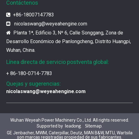
Contáctenos
¿Cuál es el encanto de las piezas de la serie 3500 de Caterpillar?
+86-18007147783

Los productos de gas de alta calidad son inseparables
nicolaswang
@weyeahengine.com

Planta 1ª, Edificio 3, Nº 6, Calle Songgang, Zona de

¿Qué son las piezas premium de la serie 3500 de Caterpillar?
Desarrollo Económico de Panlongcheng, Distrito Huangpi,
Muchos consumidores quieren encontrar rápidamente 
Wuhan, China.
Línea directa de servicio postventa global:
¿Cómo elegir las piezas de la serie 3500 de Caterpillar?
+ 86-180-0714-7783
Se pueden utilizar piezas de diferentes series de mar
Quejas y sugerencias:
nicolaswang@weyeahengine.com
Chaquetas de aislamiento del generador de gases de Jenbacher
Ya sea que su motor funcione con diesel, petróleo pe
Wuhan Weyeah Power Machinery Co., Ltd. All rights reserved.
Supported by
.
.
leadong
Sitemap
Jenbacher J616 Servicio de mantenimiento del grupo Genset
GE Jenbacher, MWM, Caterpillar, Deutz, MAN B&W, MTU, Wartsila
Jenbacher 616 Gas Moting Parts and ServiceWuhan Wey
son marcas registradas propiedad de sus fabricantes.