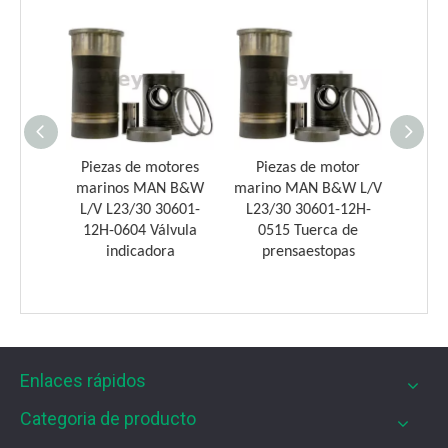
Weyeah Power es conocido por sus cojinetes de biela de
otor
Piezas de motores
Piezas de motor
Pie
&W L/V
marinos MAN B&W
marino MAN B&W L/V
marin
-12H-
L/V L23/30 30601-
L23/30 30601-12H-
L23/
 de
12H-0604 Válvula
0515 Tuerca de
042
n
indicadora
prensaestopas
Enlaces rápidos
Filtros UPF para motores de gas MWM
Los filtros UPF de Weyeah son ideales para motores 
Categoria de producto