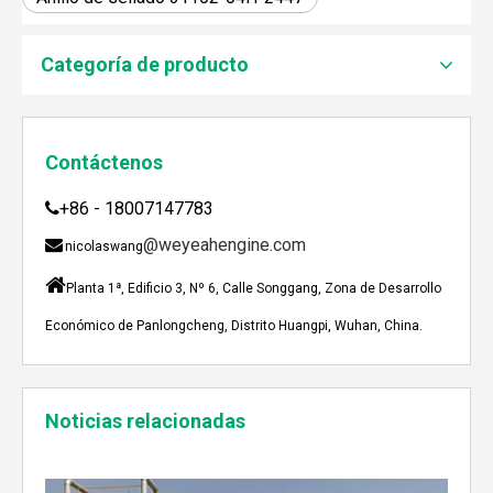
JEBACHER BIOGAS GENERADOR SOBRE EL PROYECTO DE GENERACIÓN DE ENERGÍA DE GOLLES
Recientemente, el generador de Biogás Jenbacher se es
Categoría de producto
Contáctenos
+86 - 18007147783

@weyeahengine.com

nicolaswang

Planta 1ª, Edificio 3, Nº 6, Calle Songgang, Zona de Desarrollo
Económico de Panlongcheng, Distrito Huangpi, Wuhan, China.
Enshi: El destino perfecto para el viaje de Team Building Weyeah
Noticias relacionadas
A mediados de julio de 2023, Weyeah poder todo el per