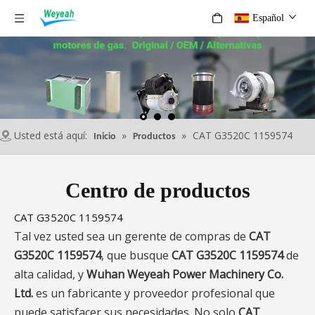
Español
Usted está aquí:
»
»
CAT G3520C 1159574
Inicio
Productos
Centro de productos
CAT G3520C 1159574
Tal vez usted sea un gerente de compras de
CAT
G3520C 1159574
, que busque
CAT G3520C 1159574
de
alta calidad, y
Wuhan Weyeah Power Machinery Co.
Ltd.
es un fabricante y proveedor profesional que
puede satisfacer sus necesidades. No solo
CAT