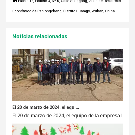
Planta 1ª, Edificio 3, Nº 6, Calle Songgang, Zona de Desarrollo
A mediados de julio de 2023, Weyeah poder todo el per
Económico de Panlongcheng, Distrito Huangpi, Wuhan, China.
Noticias relacionadas
El 20 de marzo de 2024, el equipo dirigido por el Director Técnico de Weyeah Power visitó el gran vertedero de basura en Yangluo, Wuhan, para realizar una inspección del proyecto.
El 20 de marzo de 2024, el equipo de la empresa lider