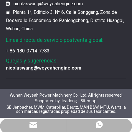
nicolaswang
@weyeahengine.com

¿Cuál es el encanto de las piezas de la serie 3500 de Caterpillar?
Los productos de gas de alta calidad son inseparables
Planta 1ª, Edificio 3, Nº 6, Calle Songgang, Zona de

Desarrollo Económico de Panlongcheng, Distrito Huangpi,
Wuhan, China.
Línea directa de servicio postventa global:
+ 86-180-0714-7783
Quejas y sugerencias:
nicolaswang@weyeahengine.com
Wuhan Weyeah Power Machinery Co., Ltd. All rights reserved.
Supported by
.
.
leadong
Sitemap
GE Jenbacher, MWM, Caterpillar, Deutz, MAN B&W, MTU, Wartsila
son marcas registradas propiedad de sus fabricantes.
WhatsApp
Correo