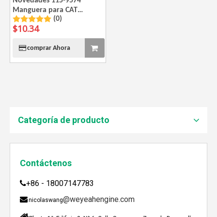
Novedades 115-9574
Manguera para CAT
(0)
G3520C
$
10.34
JEBACHER BIOGAS GENERADOR SOBRE EL PROYECTO DE GENERACIÓN DE ENERGÍA DE GOLLES
comprar Ahora
Recientemente, el generador de Biogás Jenbacher se es
Categoría de producto
Contáctenos
+86 - 18007147783

@weyeahengine.com

nicolaswang

Enshi: El destino perfecto para el viaje de Team Building Weyeah