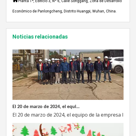
Planta 1ª, Edificio 3, Nº 6, Calle Songgang, Zona de Desarrollo
A mediados de julio de 2023, Weyeah poder todo el per
Económico de Panlongcheng, Distrito Huangpi, Wuhan, China.
Noticias relacionadas
El 20 de marzo de 2024, el equipo dirigido por el Director Técnico de Weyeah Power visitó el gran vertedero de basura en Yangluo, Wuhan, para realizar una inspección del proyecto.
El 20 de marzo de 2024, el equipo de la empresa lider