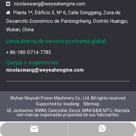
¿Cuál es el encanto de las piezas de la serie 3500 de Caterpillar?
nicolaswang
@weyeahengine.com

Los productos de gas de alta calidad son inseparables
Planta 1ª, Edificio 3, Nº 6, Calle Songgang, Zona de

Desarrollo Económico de Panlongcheng, Distrito Huangpi,
Wuhan, China.
Línea directa de servicio postventa global:
+ 86-180-0714-7783
Quejas y sugerencias:
nicolaswang@weyeahengine.com
Wuhan Weyeah Power Machinery Co., Ltd. All rights reserved.
Supported by
.
.
leadong
Sitemap
GE Jenbacher, MWM, Caterpillar, Deutz, MAN B&W, MTU, Wartsila
son marcas registradas propiedad de sus fabricantes.
WhatsApp
Correo