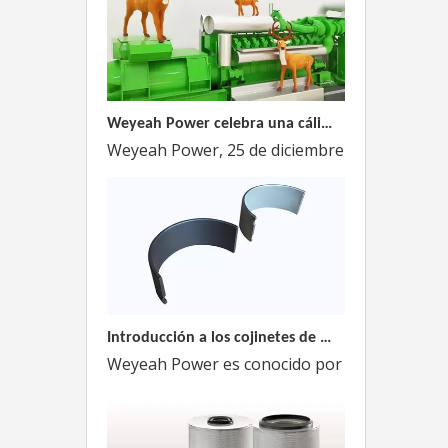
Weyeah Power celebra una cálida Navidad, ¡festejando juntos en esta temporada festiva!
Weyeah Power, 25 de diciembre de 2023 - En e
Introducción a los cojinetes de biela Weyeah
Weyeah Power es conocido por sus cojinetes de