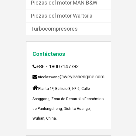
Piezas del motor MAN B&W
Piezas del motor Wartsila
Turbocompresores
Contáctenos
+86 - 18007147783

@weyeahengine.com

nicolaswang
JEBACHER BIOGAS GENERADOR SOBRE EL PROYECTO DE GENERACIÓN DE ENERGÍA DE GOLLES
Recientemente, el generador de Biogás Jenbach

Planta 1ª, Edificio 3, Nº 6, Calle
Songgang, Zona de Desarrollo Económico
de Panlongcheng, Distrito Huangpi,
Wuhan, China.