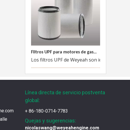
Filtros UPF para motores de gas MWM
Los filtros UPF de Weyeah son ideales para 
Línea directa de servicio postventa
global:
ne.com
+ 86-180-0714-7783
alle
Quejas y sugerencias:
nicolaswang@weyeahengine.com