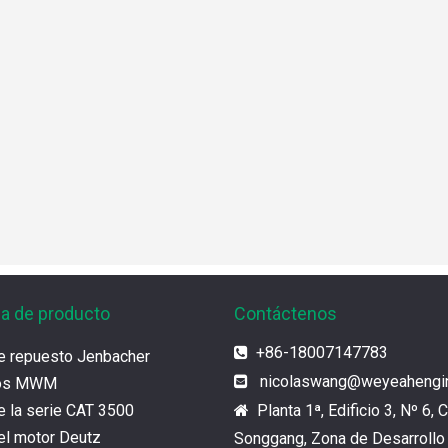
ia de producto
Contáctenos
+86-18007147783

e repuesto Jenbacher
nicolaswang
@weyeahengi

tos MWM
e la serie CAT 3500
Planta 1ª, Edificio 3, Nº 6, C

el motor Deutz
Songgang, Zona de Desarrollo