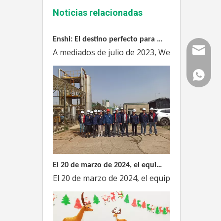
Noticias relacionadas
Enshi: El destino perfecto para el viaje de Team Building Weyeah
A mediados de julio de 2023, Weyeah poder to
Correo
WhatsAp
El 20 de marzo de 2024, el equipo dirigido por el Director Técnico de Weyeah Power visitó el gran vertedero de basura en Yangluo, Wuhan, para realizar una inspección del proyecto.
El 20 de marzo de 2024, el equipo de la empre