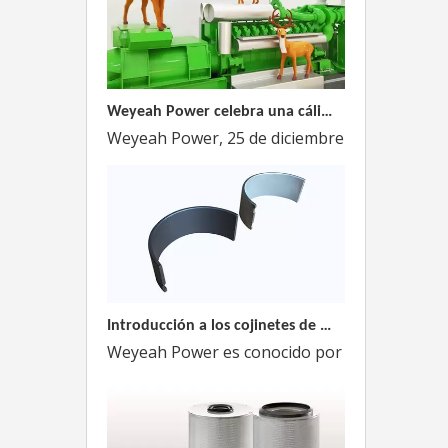
Weyeah Power celebra una cálida Navidad, ¡festejando juntos en esta temporada festiva!
Weyeah Power, 25 de diciembre de 2023 - En e
Introducción a los cojinetes de biela Weyeah
Weyeah Power es conocido por sus cojinetes de