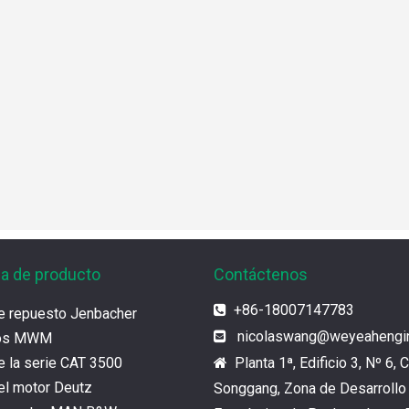
ia de producto
Contáctenos
+86-18007147783

e repuesto Jenbacher
nicolaswang
@weyeahengi

tos MWM
e la serie CAT 3500
Planta 1ª, Edificio 3, Nº 6, C

el motor Deutz
Songgang, Zona de Desarrollo