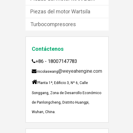
Piezas del motor Wartsila
Turbocompresores
Contáctenos
+86 - 18007147783

@weyeahengine.com

nicolaswang
JEBACHER BIOGAS GENERADOR SOBRE EL PROYECTO DE GENERACIÓN DE ENERGÍA DE GOLLES
Recientemente, el generador de Biogás Jenbach

Planta 1ª, Edificio 3, Nº 6, Calle
Songgang, Zona de Desarrollo Económico
de Panlongcheng, Distrito Huangpi,
Wuhan, China.