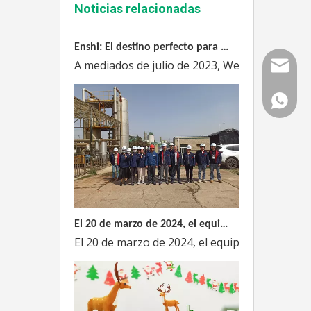
Noticias relacionadas
Enshi: El destino perfecto para el viaje de Team Building Weyeah
A mediados de julio de 2023, Weyeah poder to
Correo
WhatsAp
El 20 de marzo de 2024, el equipo dirigido por el Director Técnico de Weyeah Power visitó el gran vertedero de basura en Yangluo, Wuhan, para realizar una inspección del proyecto.
El 20 de marzo de 2024, el equipo de la empre