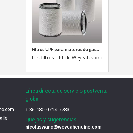
Filtros UPF para motores de gas MWM
Los filtros UPF de Weyeah son ideales para 
Línea directa de servicio postventa
global:
ne.com
+ 86-180-0714-7783
alle
Quejas y sugerencias:
nicolaswang@weyeahengine.com