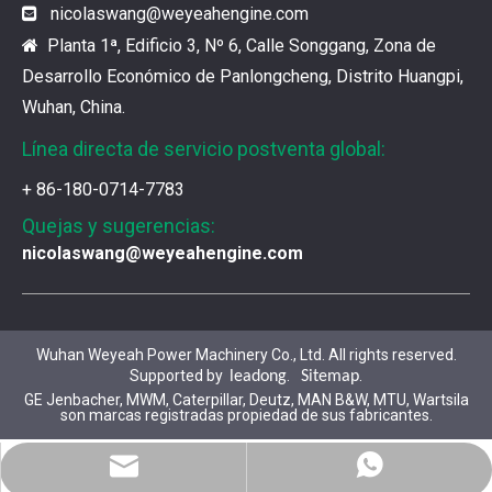
nicolaswang
@weyeahengine.com

Los productos de gas de alta calidad son inseparables
Planta 1ª, Edificio 3, Nº 6, Calle Songgang, Zona de

Desarrollo Económico de Panlongcheng, Distrito Huangpi,
Wuhan, China.
Línea directa de servicio postventa global:
+ 86-180-0714-7783
Quejas y sugerencias:
nicolaswang@weyeahengine.com
Wuhan Weyeah Power Machinery Co., Ltd. All rights reserved.
Supported by
.
.
leadong
Sitemap
GE Jenbacher, MWM, Caterpillar, Deutz, MAN B&W, MTU, Wartsila
son marcas registradas propiedad de sus fabricantes.
WhatsApp
Correo
¿Qué son las piezas premium de la serie 3500 de Caterpillar?