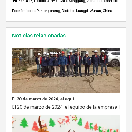
A mediados de julio de 2023, Weyeah poder todo el per
Planta 1ª, Edificio 3, Nº 6, Calle Songgang, Zona de Desarrollo
Económico de Panlongcheng, Distrito Huangpi, Wuhan, China.
Noticias relacionadas
El 20 de marzo de 2024, el equipo dirigido por el Director Técnico de Weyeah Power visitó el gran vertedero de basura en Yangluo, Wuhan, para realizar una inspección del proyecto.
El 20 de marzo de 2024, el equipo de la empresa lider