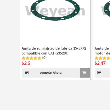
Junta de suministro de fábrica 1S-5772
Junta de
compatible con CAT G3520C
motor de
(0)
$
2.6
$
2.47
comprar Ahora