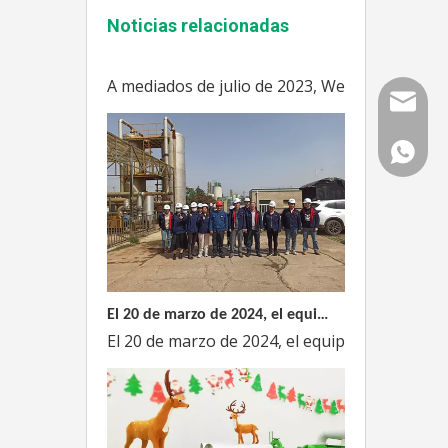
Noticias relacionadas
Enshi: El destino perfecto para el viaje de Team Building Weyeah
A mediados de julio de 2023, Weyeah poder to
Correo
WhatsAp
El 20 de marzo de 2024, el equipo dirigido por el Director Técnico de Weyeah Power visitó el gran vertedero de basura en Yangluo, Wuhan, para realizar una inspección del proyecto.
El 20 de marzo de 2024, el equipo de la empre