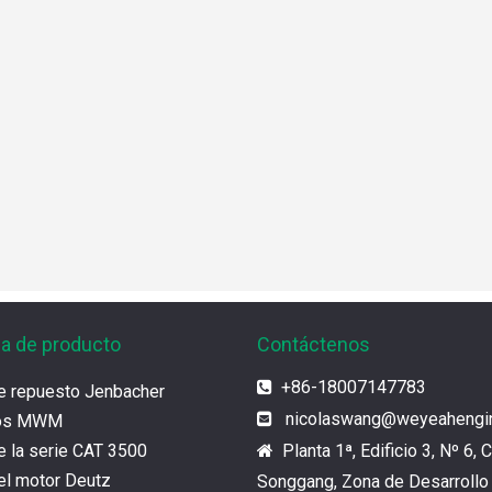
ia de producto
Contáctenos
+86-18007147783

e repuesto Jenbacher
nicolaswang
@weyeahengi

tos MWM
e la serie CAT 3500
Planta 1ª, Edificio 3, Nº 6, C

el motor Deutz
Songgang, Zona de Desarrollo