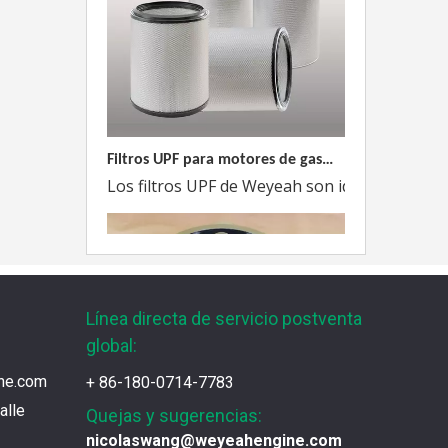
Filtros UPF para motores de gas MWM
Los filtros UPF de Weyeah son ideales para 
Línea directa de servicio postventa
global:
ne.com
+ 86-180-0714-7783
alle
Quejas y sugerencias:
nicolaswang@weyeahengine.com