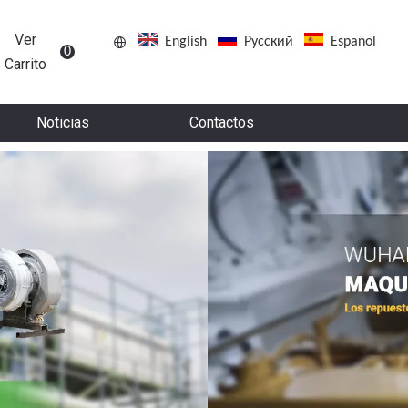
Ver
English
Pусский
Español
0
Carrito
Noticias
Contactos