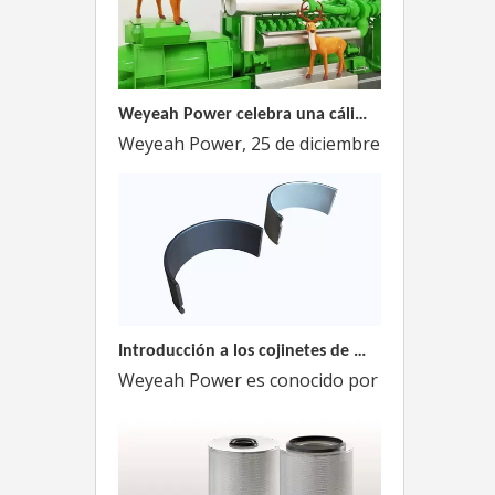
Weyeah Power celebra una cálida Navidad, ¡festejando juntos en esta temporada festiva!
Weyeah Power, 25 de diciembre de 2023 - En e
Introducción a los cojinetes de biela Weyeah
Weyeah Power es conocido por sus cojinetes de