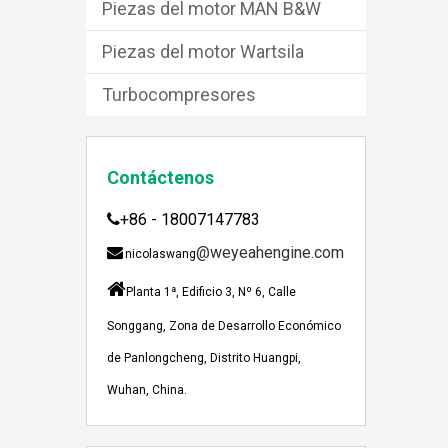
Piezas del motor MAN B&W
Piezas del motor Wartsila
Turbocompresores
Contáctenos
+86 - 18007147783

JEBACHER BIOGAS GENERADOR SOBRE EL PROYECTO DE GENERACIÓN DE ENERGÍA DE GOLLES
@weyeahengine.com

nicolaswang
Recientemente, el generador de Biogás Jenbach

Planta 1ª, Edificio 3, Nº 6, Calle
Songgang, Zona de Desarrollo Económico
de Panlongcheng, Distrito Huangpi,
Wuhan, China.