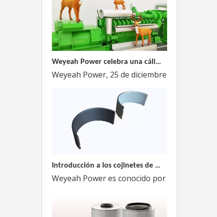
Weyeah Power celebra una cálida Navidad, ¡festejando juntos en esta temporada festiva!
Weyeah Power, 25 de diciembre de 2023 - En e
Introducción a los cojinetes de biela Weyeah
Weyeah Power es conocido por sus cojinetes de