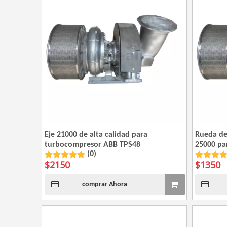
Eje 21000 de alta calidad para
Rueda de
turbocompresor ABB TPS48
25000 pa
(0)
$
2150
$
1350
comprar Ahora