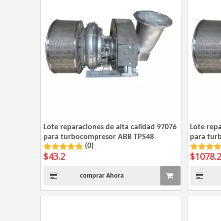
Lote reparaciones de alta calidad 97076
Lote repa
para turbocompresor ABB TPS48
para tur
(0)
$
43.2
$
1078.
comprar Ahora