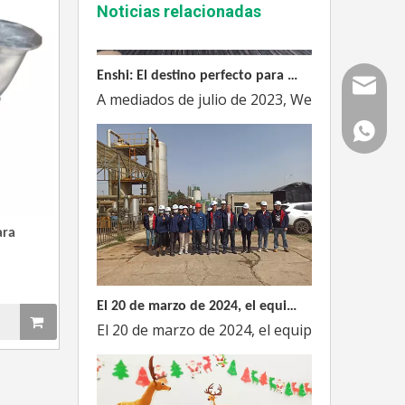
Noticias relacionadas
Enshi: El destino perfecto para el viaje de Team Building Weyeah
A mediados de julio de 2023, Weyeah poder to
Correo
WhatsAp
ara
El 20 de marzo de 2024, el equipo dirigido por el Director Técnico de Weyeah Power visitó el gran vertedero de basura en Yangluo, Wuhan, para realizar una inspección del proyecto.
El 20 de marzo de 2024, el equipo de la empre