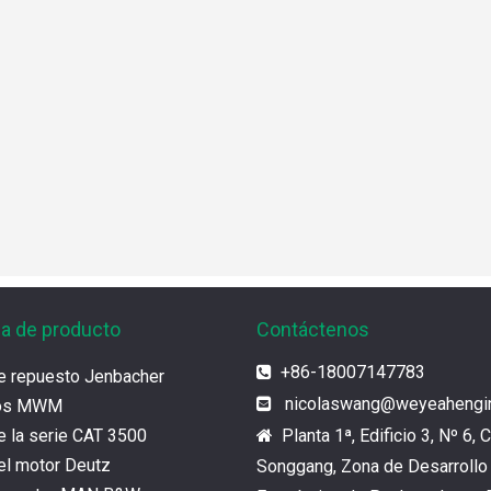
ia de producto
Contáctenos
+86-18007147783

e repuesto Jenbacher
nicolaswang
@weyeahengi

tos MWM
e la serie CAT 3500
Planta 1ª, Edificio 3, Nº 6, C

el motor Deutz
Songgang, Zona de Desarrollo