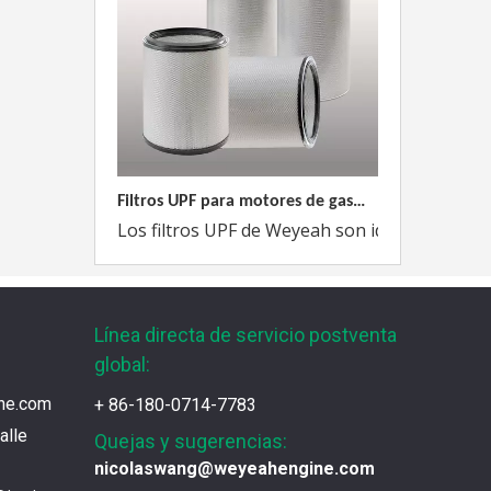
Filtros UPF para motores de gas MWM
Los filtros UPF de Weyeah son ideales para 
Línea directa de servicio postventa
global:
ne.com
+ 86-180-0714-7783
alle
Quejas y sugerencias:
nicolaswang@weyeahengine.com