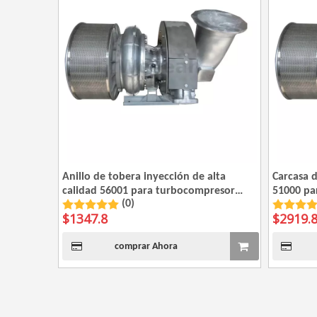
Anillo de tobera inyección de alta
Carcasa d
calidad 56001 para turbocompresor
51000 pa
(0)
ABB TPS48
$
1347.8
$
2919.
comprar Ahora