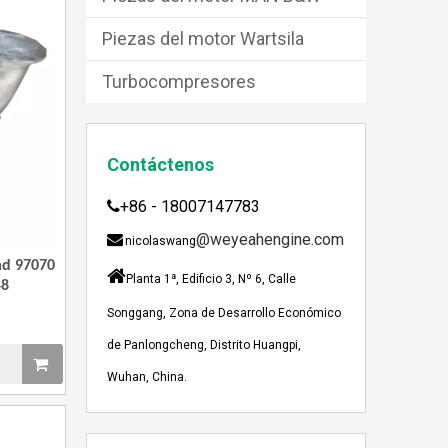
Piezas del motor Wartsila
Turbocompresores
Contáctenos
+86 - 18007147783

@weyeahengine.com

nicolaswang
JEBACHER BIOGAS GENERADOR SOBRE EL PROYECTO DE GENERACIÓN DE ENERGÍA DE GOLLES
ad 97070

Planta 1ª, Edificio 3, Nº 6, Calle
Recientemente, el generador de Biogás Jenbach
48
Songgang, Zona de Desarrollo Económico
de Panlongcheng, Distrito Huangpi,
Wuhan, China.