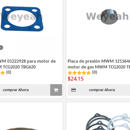
o
WM 01222928 para motor de
Placa de presión MWM 121364
 TCG2020 TBG620
motor de gas MWM TCG2020 T
(0)
(0)
$
24.15
comprar Ahora
comprar Ahora