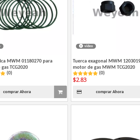
o
vídeo
rica MWM 01180270 para
Tuerca exagonal MWM 1203019
 gas TCG2020
motor de gas MWM TCG2020
(0)
(0)
$
2.83
comprar Ahora
comprar Ahora