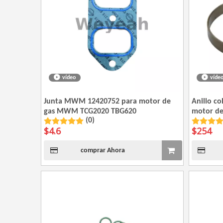
vídeo
víde
Junta MWM 12420752 para motor de
Anillo c
gas MWM TCG2020 TBG620
motor d
(0)
$
4.6
$
254
comprar Ahora