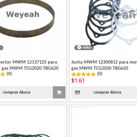
o
vídeo
olector MWM 12137125 para
Junta MWM 12300812 para mo
e gas MWM TCG2020 TBG620
gas MWM TCG2020 TBG620
(0)
(0)
$
1.61
comprar Ahora
comprar Ahora