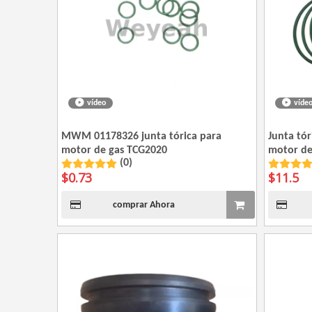
vídeo
víde
MWM 01178326 junta tórica para
Junta tó
motor de gas TCG2020
motor de
(0)
$
0.73
$
11.5
comprar Ahora