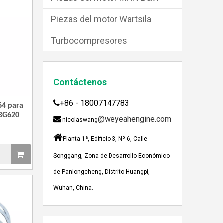
Piezas del motor Wartsila
Turbocompresores
Contáctenos
+86 - 18007147783

64 para
JEBACHER BIOGAS GENERADOR SOBRE EL PROYECTO DE GENERACIÓN DE ENERGÍA DE GOLLES
BG620
@weyeahengine.com

Recientemente, el generador de Biogás Jenbach
nicolaswang

Planta 1ª, Edificio 3, Nº 6, Calle
Songgang, Zona de Desarrollo Económico
de Panlongcheng, Distrito Huangpi,
Wuhan, China.