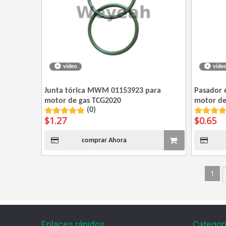
vídeo
víde
Junta tórica MWM 01153923 para
Pasador 
motor de gas TCG2020
motor de
(0)
$
1.27
$
0.65
comprar Ahora
1
Enlaces rápidos
Categor