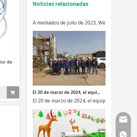
Noticias relacionadas
Enshi: El destino perfecto para el viaje de Team Building Weyeah
A mediados de julio de 2023, Weyeah poder to
tor de
El 20 de marzo de 2024, el equipo dirigido por el Director Técnico de Weyeah Power visitó el gran vertedero de basura en Yangluo, Wuhan, para realizar una inspección del proyecto.
El 20 de marzo de 2024, el equipo de la empre
Correo
WhatsAp