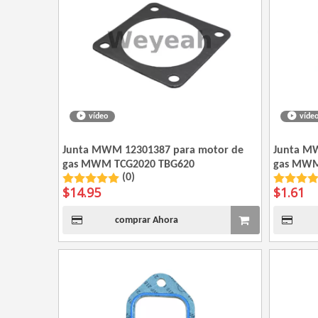
vídeo
víde
Junta MWM 12301387 para motor de
Junta M
gas MWM TCG2020 TBG620
gas MWM
(0)
$
14.95
$
1.61
comprar Ahora