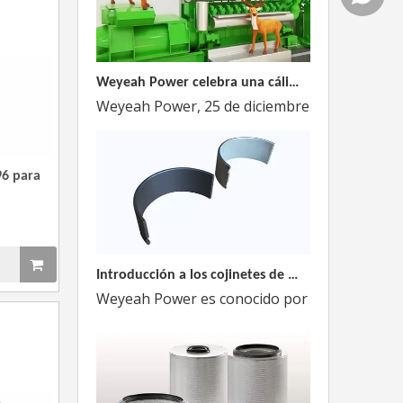
Weyeah Power celebra una cálida Navidad, ¡festejando juntos en esta temporada festiva!
Weyeah Power, 25 de diciembre de 2023 - En e
6 para
Introducción a los cojinetes de biela Weyeah
Weyeah Power es conocido por sus cojinetes de