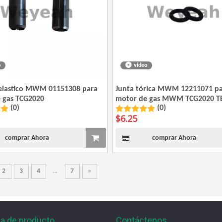
o
vídeo
elastico MWM 01151308 para
Junta tórica MWM 12211071 p
 gas TCG2020
motor de gas MWM TCG2020 T
(0)
(0)
$
6.25
comprar Ahora
comprar Ahora
...
2
3
4
7
»
ia de producto
Contáctenos