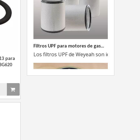
Filtros UPF para motores de gas MWM
Los filtros UPF de Weyeah son ideales para 
13 para
BG620
¿Cuál es el encanto de las piezas de la serie 3500 de Caterpillar?