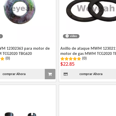
o
vídeo
WM 12302363 para motor de
Anillo de ataque MWM 123021
 TCG2020 TBG620
motor de gas MWM TCG2020 T
(0)
(0)
$
22.85
comprar Ahora
comprar Ahora