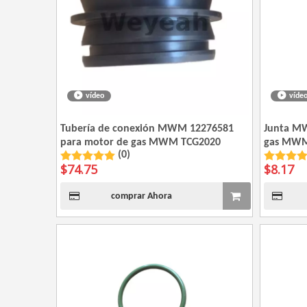
vídeo
víde
Tubería de conexión MWM 12276581
Junta M
para motor de gas MWM TCG2020
gas MWM
(0)
$
74.75
$
8.17
comprar Ahora