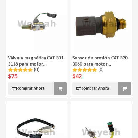
Válvula magnética CAT 301-
Sensor de presión CAT 320-
3118 para motor
3060 para motor
(0)
(0)
Caterpillar 3612 3616 3618
Caterpillar 3512 3512B
$
75
$
42
3516 3516B 3516E
comprar Ahora
comprar Ahora