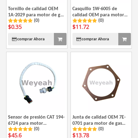
Tornillo de calidad OEM
Casquillo 1W-6005 de
1A-2029 para motor de gas
calidad OEM para motor
(0)
(0)
CAT G3520
de gas CAT G3520
$
0.35
$
11.72
comprar Ahora
comprar Ahora
Sensor de presión CAT 194-
Junta de calidad OEM 7E-
6724 para motor
0701 para motor de gas
(0)
(0)
Caterpillar 3412E 3508B
CAT G3520
$
45.6
$
13.78
3508C 3512B 3512C 3516C