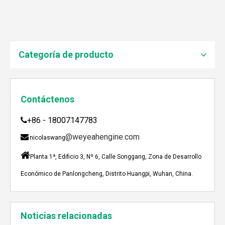
JEBACHER BIOGAS GENERADOR SOBRE EL PROYECTO DE GENERACIÓN DE ENERGÍA DE GOLLES
Recientemente, el generador de Biogás Jenbacher se es
Categoría de producto
Contáctenos
+86 - 18007147783

@weyeahengine.com

nicolaswang

Planta 1ª, Edificio 3, Nº 6, Calle Songgang, Zona de Desarrollo
Económico de Panlongcheng, Distrito Huangpi, Wuhan, China.
Enshi: El destino perfecto para el viaje de Team Building Weyeah
A mediados de julio de 2023, Weyeah poder todo el per
Noticias relacionadas