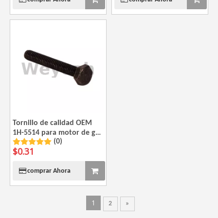
Tornillo de calidad OEM
1H-5514 para motor de gas
(0)
CAT G3520
$
0.31
comprar Ahora
1
2
»