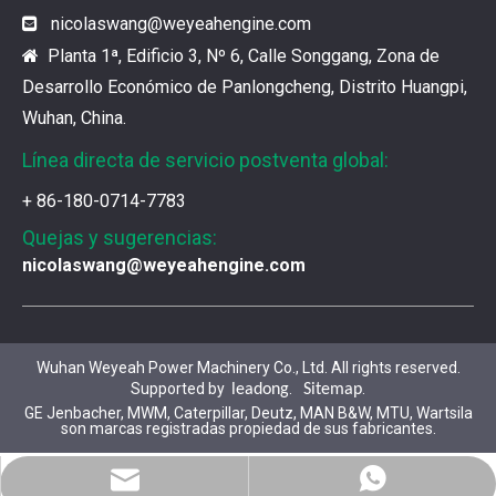
nicolaswang
@weyeahengine.com

Planta 1ª, Edificio 3, Nº 6, Calle Songgang, Zona de

Desarrollo Económico de Panlongcheng, Distrito Huangpi,
Wuhan, China.
Línea directa de servicio postventa global:
+ 86-180-0714-7783
Quejas y sugerencias:
nicolaswang@weyeahengine.com
Wuhan Weyeah Power Machinery Co., Ltd. All rights reserved.
Supported by
.
.
leadong
Sitemap
GE Jenbacher, MWM, Caterpillar, Deutz, MAN B&W, MTU, Wartsila
son marcas registradas propiedad de sus fabricantes.
¿Cuál es el encanto de las piezas de la serie 3500 de Caterpillar?
Los productos de gas de alta calidad son inseparables
WhatsApp
Correo