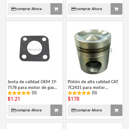
comprar Ahora
comprar Ahora
Junta de calidad OEM 1Y-
Pistón de alta calidad CAT
7578 para motor de gas
7C2431 para motor
(0)
(0)
CAT G3520
Caterpillar 3508 3512 3516
$
1.21
$
178
comprar Ahora
comprar Ahora