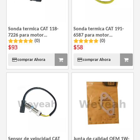
Sonda termica CAT 118-
Sonda termica CAT 191-
7226 para motor
6587 para motor
(0)
(0)
Caterpillar 3508B 3512
Caterpillar 3508 3512
$
93
$
58
3512B 3516B 3516C
comprar Ahora
comprar Ahora
Sensor de velocidad CAT
Junta de calidad OEM 1W-