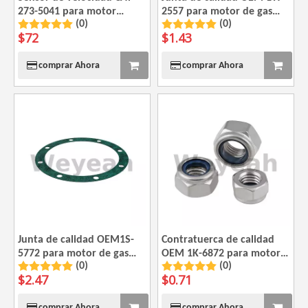
273-5041 para motor
2557 para motor de gas
(0)
(0)
Caterpillar 3508B 3512B
CAT G3520
$
72
$
1.43
3512C 3516B 3516B
comprar Ahora
comprar Ahora
Junta de calidad OEM1S-
Contratuerca de calidad
5772 para motor de gas
OEM 1K-6872 para motor
(0)
(0)
CAT G3520
de gas CAT G3520
$
2.47
$
0.71
comprar Ahora
comprar Ahora