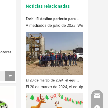
Noticias relacionadas
Enshi: El destino perfecto para el viaje de Team Building Weyeah
A mediados de julio de 2023, Weyeah poder to
motores
El 20 de marzo de 2024, el equipo dirigido por el Director Técnico de Weyeah Power visitó el gran vertedero de basura en Yangluo, Wuhan, para realizar una inspección del proyecto.
El 20 de marzo de 2024, el equipo de la empre
Correo
WhatsAp