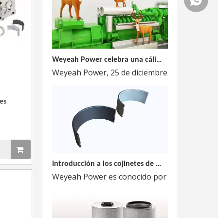
Weyeah Power celebra una cálida Navidad, ¡festejando juntos en esta temporada festiva!
Weyeah Power, 25 de diciembre de 2023 - En e
es
Introducción a los cojinetes de biela Weyeah
Weyeah Power es conocido por sus cojinetes de