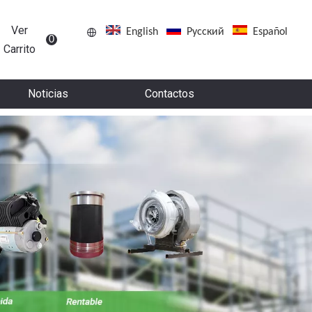
Ver
English
Pусский
Español
0
Carrito
Noticias
Contactos