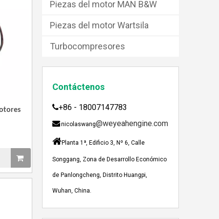
Piezas del motor MAN B&W
Piezas del motor Wartsila
Turbocompresores
Contáctenos
+86 - 18007147783

otores
JEBACHER BIOGAS GENERADOR SOBRE EL PROYECTO DE GENERACIÓN DE ENERGÍA DE GOLLES
@weyeahengine.com

nicolaswang
Recientemente, el generador de Biogás Jenbach

Planta 1ª, Edificio 3, Nº 6, Calle
Songgang, Zona de Desarrollo Económico
de Panlongcheng, Distrito Huangpi,
Wuhan, China.