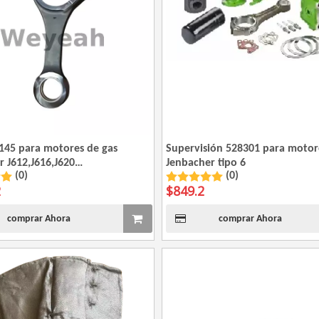
4145 para motores de gas
Supervisión 528301 para motor
 J612,J616,J620
Jenbacher tipo 6
(0)
(0)
025384
2
$
849.2
comprar Ahora
comprar Ahora