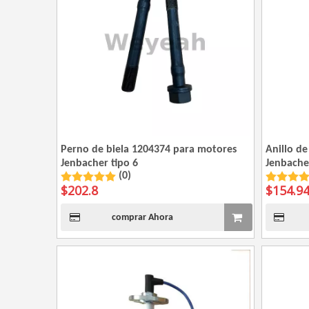
Perno de biela 1204374 para motores
Anillo d
Jenbacher tipo 6
Jenbacher
(0)
$
202.8
$
154.9
comprar Ahora