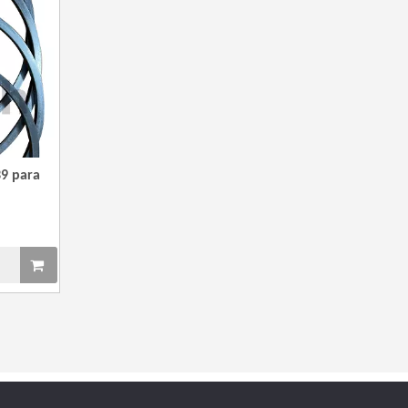
¿Cuál es el encanto de las piezas de la serie 3500 de Caterpillar?
Los productos de gas de alta calidad son ins
39 para
¿Qué son las piezas premium de la serie 3500 de Caterpillar?
Muchos consumidores quieren encontrar rápi