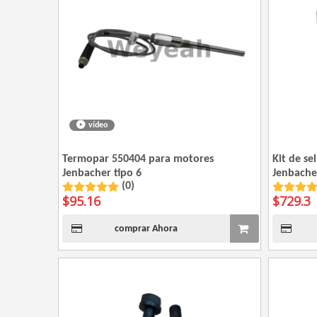
vídeo
Termopar 550404 para motores
Kit de s
Jenbacher tipo 6
Jenbacher
(0)
$
95.16
$
729.3
comprar Ahora