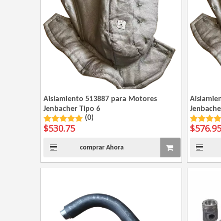
Aislamiento 513887 para Motores
Aislamie
Jenbacher Tipo 6
Jenbache
(0)
$
530.75
$
576.9
comprar Ahora