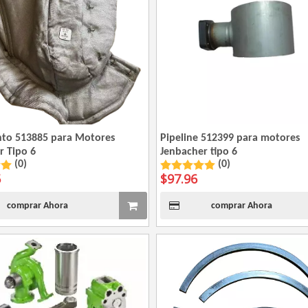
nto 513885 para Motores
Pipeline 512399 para motores
r Tipo 6
Jenbacher tipo 6
(0)
(0)
5
$
97.96
comprar Ahora
comprar Ahora