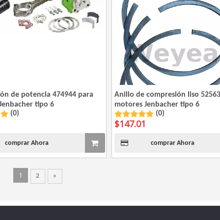
ión de potencia 474944 para
Anillo de compresión liso 5256
Jenbacher tipo 6
motores Jenbacher tipo 6
(0)
(0)
$
147.01
comprar Ahora
comprar Ahora
1
2
»