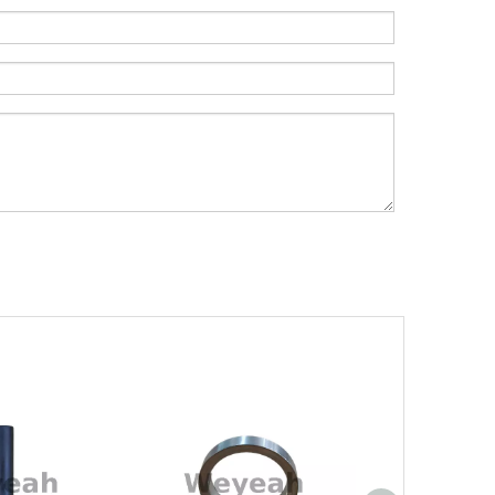
Introducción a los cojinetes de biela Weyeah
Weyeah Power es conocido por sus cojinetes de
Filtros UPF para motores de gas MWM
Los filtros UPF de Weyeah son ideales para 
¿Cuál es el encanto de las piezas de la serie 3500 de Caterpillar?
Los productos de gas de alta calidad son ins