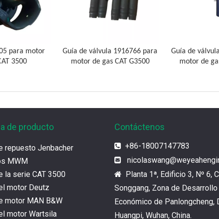
05 para motor
Guía de válvula 1916766 para
Guía de válvul
CAT 3500
motor de gas CAT G3500
motor de ga
ia de producto
Contáctenos
+86-18007147783

e repuesto Jenbacher
nicolaswang
@weyeahengi

tos MWM
e la serie CAT 3500
Planta 1ª, Edificio 3, Nº 6, C

el motor Deutz
Songgang, Zona de Desarrollo
de motor MAN B&W
Económico de Panlongcheng, D
l motor Wartsila
Huangpi, Wuhan, China.