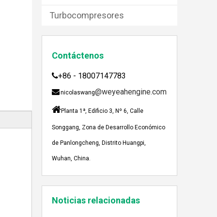
Turbocompresores
Contáctenos
JEBACHER BIOGAS GENERADOR SOBRE EL PROYECTO DE GENERACIÓN DE ENERGÍA DE GOLLES
Recientemente, el generador de Biogás Jenbach
+86 - 18007147783

@weyeahengine.com

nicolaswang

Planta 1ª, Edificio 3, Nº 6, Calle
Songgang, Zona de Desarrollo Económico
de Panlongcheng, Distrito Huangpi,
Wuhan, China.
Enshi: El destino perfecto para el viaje de Team Building Weyeah
A mediados de julio de 2023, Weyeah poder to
Noticias relacionadas