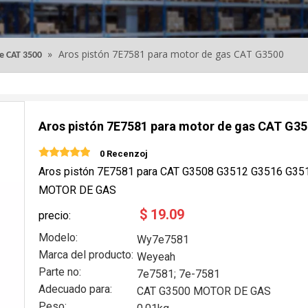
»
Aros pistón 7E7581 para motor de gas CAT G3500
ie CAT 3500
Aros pistón 7E7581 para motor de gas CAT G3
0 Recenzoj
Aros pistón 7E7581 para CAT G3508 G3512 G3516 G35
MOTOR DE GAS
$
19.09
precio:
Modelo:
Wy7e7581
Marca del producto:
Weyeah
Parte no:
7e7581; 7e-7581
Adecuado para:
CAT G3500 MOTOR DE GAS
Peso: