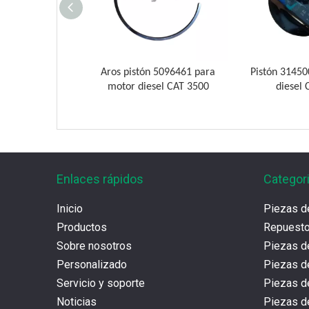
ación-bomba de
Aros pistón 5096461 para
Pistón 31450
 para motor de
motor diesel CAT 3500
diesel 
AT G3500
Enlaces rápidos
Categor
Inicio
Piezas d
Productos
Repues
Sobre nosotros
Piezas d
Personalizado
Piezas d
Servicio y soporte
Piezas 
Noticias
Piezas de