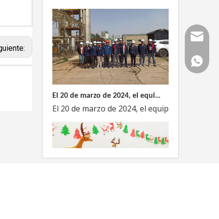
Correo
guiente:
WhatsAp
El 20 de marzo de 2024, el equipo dirigido por el Director Técnico de Weyeah Power visitó el gran vertedero de basura en Yangluo, Wuhan, para realizar una inspección del proyecto.
El 20 de marzo de 2024, el equipo de la empre
Weyeah Power celebra una cálida Navidad, ¡festejando juntos en esta temporada festiva!
Weyeah Power, 25 de diciembre de 2023 - En e