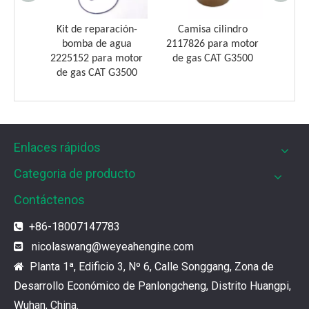
iones
Kit de reparación-
Camisa cilindro
motor
bomba de agua
2117826 para motor
0
2225152 para motor
de gas CAT G3500
de gas CAT G3500
Enlaces rápidos
Filtros UPF para motores de gas MWM
Los filtros UPF de Weyeah son ideales para motores 
Categoria de producto
Contáctenos
¿Cuál es el encanto de las piezas de la serie 3500 de Caterpillar?
+86-18007147783

Los productos de gas de alta calidad son inseparables
nicolaswang
@weyeahengine.com

Planta 1ª, Edificio 3, Nº 6, Calle Songgang, Zona de

¿Qué son las piezas premium de la serie 3500 de Caterpillar?
Desarrollo Económico de Panlongcheng, Distrito Huangpi,
Muchos consumidores quieren encontrar rápidamente 
Wuhan, China.