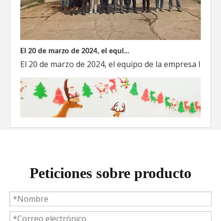
El 20 de marzo de 2024, el equipo dirigido por el Director Técnico de Weyeah Power visitó el gran vertedero de basura en Yangluo, Wuhan, para realizar una inspección del proyecto.
El 20 de marzo de 2024, el equipo de la empresa lider
Peticiones sobre producto
Weyeah Power celebra una cálida Navidad, ¡festejando juntos en esta temporada festiva!
Weyeah Power, 25 de diciembre de 2023 - En esta tempo