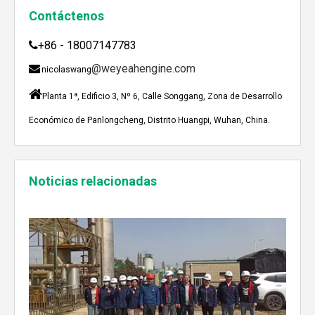
Contáctenos
+86 - 18007147783

@weyeahengine.com

nicolaswang

Planta 1ª, Edificio 3, Nº 6, Calle Songgang, Zona de Desarrollo
Económico de Panlongcheng, Distrito Huangpi, Wuhan, China.
Enshi: El destino perfecto para el viaje de Team Building Weyeah
A mediados de julio de 2023, Weyeah poder todo el per
Noticias relacionadas