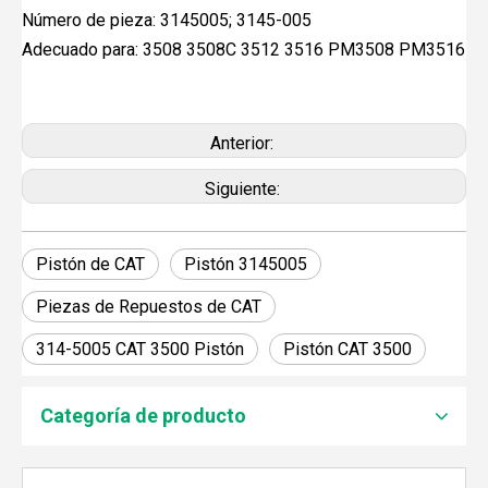
Número de pieza: 3145005; 3145-005
Adecuado para: 3508 3508C 3512 3516 PM3508 PM3516
Anterior:
Siguiente:
Pistón de CAT
Pistón 3145005
Piezas de Repuestos de CAT
JEBACHER BIOGAS GENERADOR SOBRE EL PROYECTO DE GENERACIÓN DE ENERGÍA DE GOLLES
Recientemente, el generador de Biogás Jenbacher se es
314-5005 CAT 3500 Pistón
Pistón CAT 3500
Categoría de producto