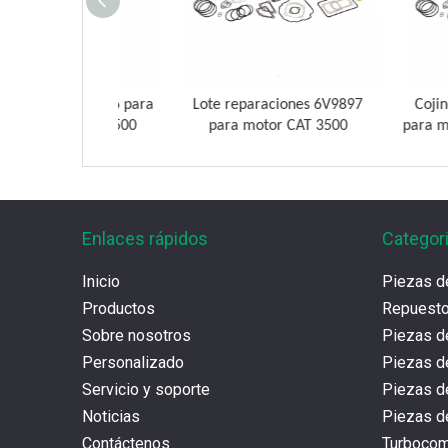
dro 2117826 para
Lote reparaciones 6V9897
Cojinete de 
as CAT G3500
para motor CAT 3500
para motor de
Enlaces rápidos
Categor
Inicio
Piezas d
Productos
Repues
Sobre nosotros
Piezas d
Personalizado
Piezas d
Servicio y soporte
Piezas 
Noticias
Piezas de
Contáctenos
Turboco