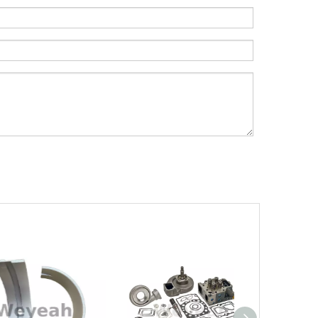
Weyeah Power, 25 de diciembre de 2023 - En e
Introducción a los cojinetes de biela Weyeah
Weyeah Power es conocido por sus cojinetes de
Filtros UPF para motores de gas MWM
Los filtros UPF de Weyeah son ideales para 
¿Cuál es el encanto de las piezas de la serie 3500 de Caterpillar?
Los productos de gas de alta calidad son ins