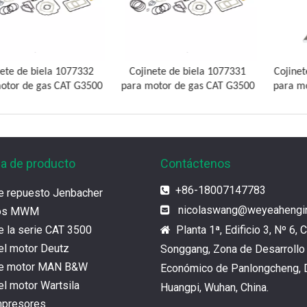
biela 1077332
Cojinete de biela 1077331
Cojinete de b
 gas CAT G3500
para motor de gas CAT G3500
para motor de
ia de producto
Contáctenos
+86-18007147783

e repuesto Jenbacher
nicolaswang
@weyeahengi

tos MWM
e la serie CAT 3500
Planta 1ª, Edificio 3, Nº 6, C

el motor Deutz
Songgang, Zona de Desarrollo
de motor MAN B&W
Económico de Panlongcheng, D
l motor Wartsila
Huangpi, Wuhan, China.
mpresores