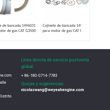
¿Qué son las piezas premium de la serie 3500 de Caterpillar?
Muchos consumidores quieren encontrar rápi
ancada 1496031
Cojinete de bancada 1496032
 gas CAT G3500
para motor de gas CAT G3500
¿Cómo elegir las piezas de la serie 3500 de Caterpillar?
Se pueden utilizar piezas de diferentes seri
Chaquetas de aislamiento del generador de gases de Jenbacher
Línea directa de servicio postventa
Ya sea que su motor funcione con diesel, pe
global:
ne.com
+ 86-180-0714-7783
Jenbacher J616 Servicio de mantenimiento del grupo Genset
alle
Quejas y sugerencias:
Jenbacher 616 Gas Moting Parts and Service
nicolaswang@weyeahengine.com
istrito
Filtro de aire MWM 12409797 para MWM TCG2020V20 y motor de gas TCG2032
Filtro de aire 12409797 para CAT / MWM G