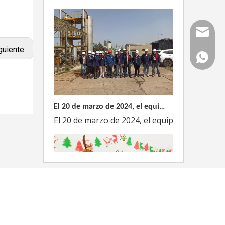
Correo
guiente:
WhatsAp
El 20 de marzo de 2024, el equipo dirigido por el Director Técnico de Weyeah Power visitó el gran vertedero de basura en Yangluo, Wuhan, para realizar una inspección del proyecto.
El 20 de marzo de 2024, el equipo de la empre
Weyeah Power celebra una cálida Navidad, ¡festejando juntos en esta temporada festiva!