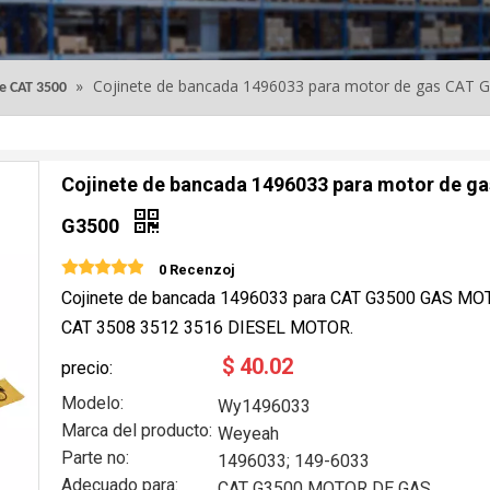
»
Cojinete de bancada 1496033 para motor de gas CAT 
ie CAT 3500
Cojinete de bancada 1496033 para motor de g
G3500
0 Recenzoj
Cojinete de bancada 1496033 para CAT G3500 GAS MO
CAT 3508 3512 3516 DIESEL MOTOR.
$
40.02
precio:
Modelo:
Wy1496033
Marca del producto:
Weyeah
Parte no:
1496033; 149-6033
Adecuado para:
CAT G3500 MOTOR DE GAS