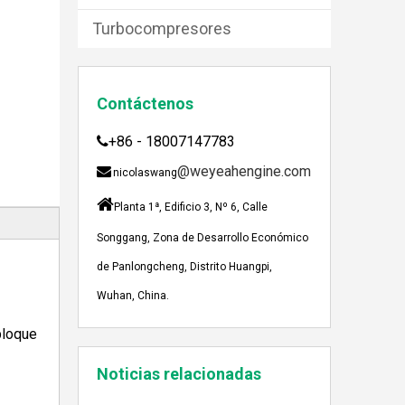
Turbocompresores
Contáctenos
JEBACHER BIOGAS GENERADOR SOBRE EL PROYECTO DE GENERACIÓN DE ENERGÍA DE GOLLES
+86 - 18007147783

Recientemente, el generador de Biogás Jenbach
@weyeahengine.com

nicolaswang

Planta 1ª, Edificio 3, Nº 6, Calle
Songgang, Zona de Desarrollo Económico
de Panlongcheng, Distrito Huangpi,
Wuhan, China.
bloque
Enshi: El destino perfecto para el viaje de Team Building Weyeah
Noticias relacionadas
A mediados de julio de 2023, Weyeah poder to