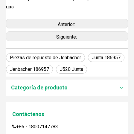
gas
Anterior:
Siguiente:
Piezas de repuesto de Jenbacher
Junta 186957
Jenbacher 186957
J520 Junta
JEBACHER BIOGAS GENERADOR SOBRE EL PROYECTO DE GENERACIÓN DE ENERGÍA DE GOLLES
Recientemente, el generador de Biogás Jenbacher se es
Categoría de producto
Contáctenos
+86 - 18007147783
