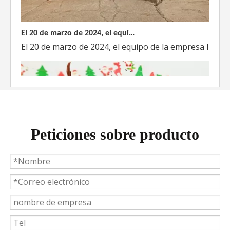
El 20 de marzo de 2024, el equipo dirigido por el Director Técnico de Weyeah Power visitó el gran vertedero de basura en Yangluo, Wuhan, para realizar una inspección del proyecto.
El 20 de marzo de 2024, el equipo de la empresa lider
Peticiones sobre producto
Weyeah Power celebra una cálida Navidad, ¡festejando juntos en esta temporada festiva!
Weyeah Power, 25 de diciembre de 2023 - En esta tempo