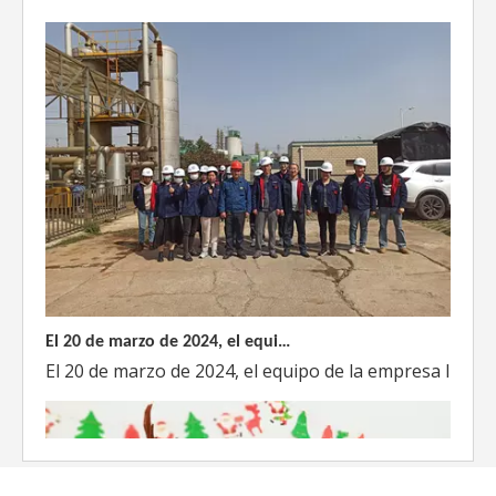
El 20 de marzo de 2024, el equipo dirigido por el Director Técnico de Weyeah Power visitó el gran vertedero de basura en Yangluo, Wuhan, para realizar una inspección del proyecto.
El 20 de marzo de 2024, el equipo de la empresa lider