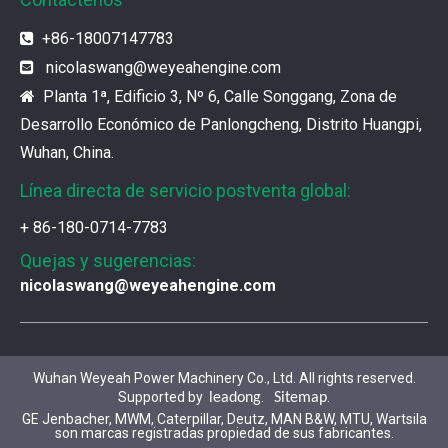
Los filtros UPF de Weyeah son ideales para motores 
+86-18007147783

nicolaswang
@weyeahengine.com

¿Cuál es el encanto de las piezas de la serie 3500 de Caterpillar?
Los productos de gas de alta calidad son inseparables
Planta 1ª, Edificio 3, Nº 6, Calle Songgang, Zona de

Desarrollo Económico de Panlongcheng, Distrito Huangpi,
Wuhan, China.
¿Qué son las piezas premium de la serie 3500 de Caterpillar?
Muchos consumidores quieren encontrar rápidamente 
Línea directa de servicio postventa global:
+ 86-180-0714-7783
¿Cómo elegir las piezas de la serie 3500 de Caterpillar?
Quejas y sugerencias:
Se pueden utilizar piezas de diferentes series de mar
nicolaswang@weyeahengine.com
Chaquetas de aislamiento del generador de gases de Jenbacher
Ya sea que su motor funcione con diesel, petróleo pe
Wuhan Weyeah Power Machinery Co., Ltd. All rights reserved.
Supported by
.
.
leadong
Sitemap
GE Jenbacher, MWM, Caterpillar, Deutz, MAN B&W, MTU, Wartsila
son marcas registradas propiedad de sus fabricantes.
Jenbacher J616 Servicio de mantenimiento del grupo Genset