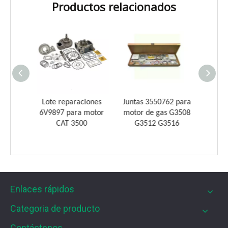
Productos relacionados
Introducción a los cojinetes de biela Weyeah
Weyeah Power es conocido por sus cojinetes de biela de
ndro
Lote reparaciones
Juntas 3550762 para
Kit de
 motor
6V9897 para motor
motor de gas G3508
para
G3500
CAT 3500
G3512 G3516
Enlaces rápidos
Categoria de producto
Filtros UPF para motores de gas MWM
Contáctenos