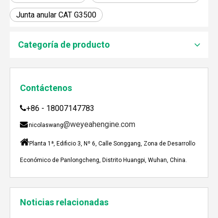
Junta anular CAT G3500
JEBACHER BIOGAS GENERADOR SOBRE EL PROYECTO DE GENERACIÓN DE ENERGÍA DE GOLLES
Recientemente, el generador de Biogás Jenbacher se es
Categoría de producto
Contáctenos
+86 - 18007147783

@weyeahengine.com

nicolaswang

Planta 1ª, Edificio 3, Nº 6, Calle Songgang, Zona de Desarrollo
Económico de Panlongcheng, Distrito Huangpi, Wuhan, China.
Enshi: El destino perfecto para el viaje de Team Building Weyeah
Noticias relacionadas
A mediados de julio de 2023, Weyeah poder todo el per