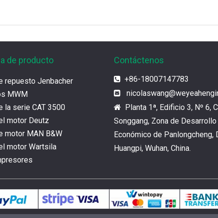
ia de producto
Contáctenos
+86-18007147783

e repuesto Jenbacher
nicolaswang
@weyeahengi

tos MWM
e la serie CAT 3500
Planta 1ª, Edificio 3, Nº 6, C

el motor Deutz
Songgang, Zona de Desarrollo
de motor MAN B&W
Económico de Panlongcheng, D
l motor Wartsila
Huangpi, Wuhan, China.
mpresores