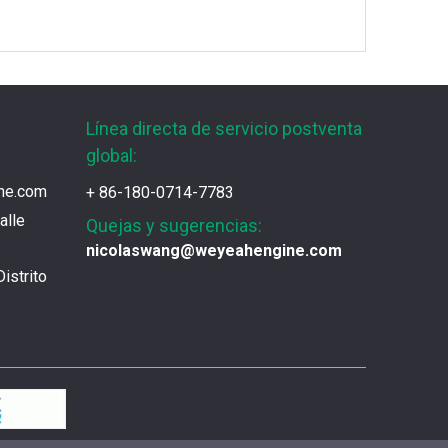
Filtro de aire 12409797 para CAT / MWM G
Nuevo producto - motor de arranque para MWM TCG2020 Gas Motor
Motor de arranque del motor de gas MWM
Línea directa de servicio postventa
global:
Jenbacher Pick Up 200673
Wy200673
ne.com
+ 86-180-0714-7783
alle
Quejas y sugerencias:
nicolaswang@weyeahengine.com
El primer proyecto de generación de energía de gas de vertedero de Beijing
istrito
Beijing Yiqing Biomax Green Energy Co., Ltd. 
Proyecto de generación de energía de biogás completado
El proyecto utiliza biogás de biomasa para g
Motor Jenbacher completado Puesta en marcha en la unidad del proyecto de la estación de energía distribuida del aeropuerto de Harbin