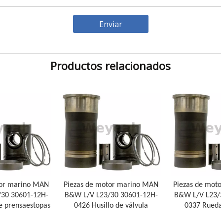
Enviar
Productos relacionados
tor marino MAN
Piezas de motor marino MAN
Piezas de mot
30 30601-12H-
B&W L/V L23/30 30601-12H-
B&W L/V L23/
e prensaestopas
0426 Husillo de válvula
0337 Rued