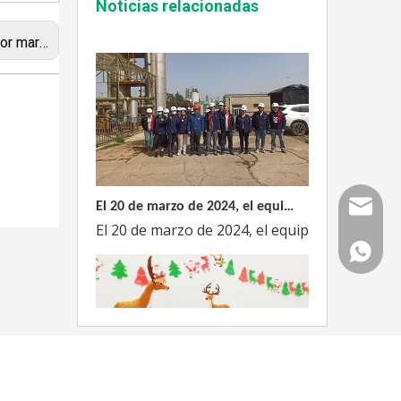
Noticias relacionadas
e válvula completa
El 20 de marzo de 2024, el equipo dirigido por el Director Técnico de Weyeah Power visitó el gran vertedero de basura en Yangluo, Wuhan, para realizar una inspección del proyecto.
Correo
El 20 de marzo de 2024, el equipo de la empre
WhatsAp