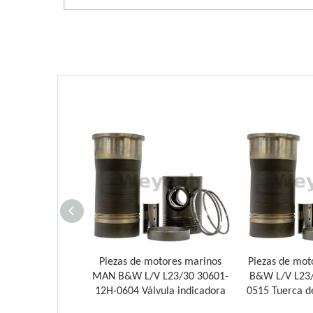
tor marino MAN
Piezas de motores marinos
Piezas de mo
/30 30601-12H-
MAN B&W L/V L23/30 30601-
B&W L/V L23/
a de conexión
12H-0604 Válvula indicadora
0515 Tuerca d