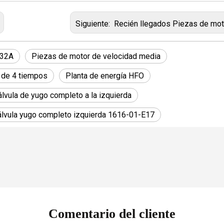
Siguiente:
Recién llegados Piezas de motor marino MAN B & W L / V 28 / 32A 1616-01-E1 Salida de yugo d
 32A
Piezas de motor de velocidad media
 de 4 tiempos
Planta de energía HFO
vula de yugo completo a la izquierda
álvula yugo completo izquierda 1616-01-E17
Comentario del cliente