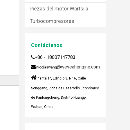
Piezas del motor Wartsila
Turbocompresores
JEBACHER BIOGAS GENERADOR SOBRE EL PROYECTO DE GENERACIÓN DE ENERGÍA DE GOLLES
Contáctenos
Recientemente, el generador de Biogás Jenbach
+86 - 18007147783

@weyeahengine.com

nicolaswang

Planta 1ª, Edificio 3, Nº 6, Calle
Songgang, Zona de Desarrollo Económico
de Panlongcheng, Distrito Huangpi,
Wuhan, China.
Enshi: El destino perfecto para el viaje de Team Building Weyeah
A mediados de julio de 2023, Weyeah poder to