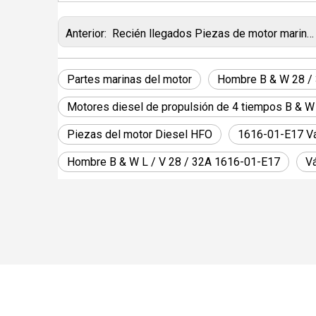
Anterior:
Recién llegados Piezas de motor marino MAN B & W L / V 28 / 32A 1616-03-D0 CUBIERTA DE CILINDRO CON VÁLVULA
Partes marinas del motor
Hombre B & W 28 /
Motores diesel de propulsión de 4 tiempos B & W
Piezas del motor Diesel HFO
1616-01-E17 Vál
Hombre B & W L / V 28 / 32A 1616-01-E17
V