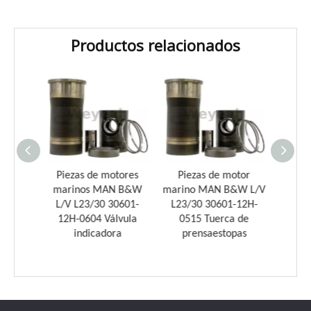
Productos relacionados
Introducción a los cojinetes de biela Weyeah
Weyeah Power es conocido por sus cojinetes de biela de
otor
Piezas de motores
Piezas de motor
Pie
&W L/V
marinos MAN B&W
marino MAN B&W L/V
marin
-12H-
L/V L23/30 30601-
L23/30 30601-12H-
L23/
 de
12H-0604 Válvula
0515 Tuerca de
042
n
indicadora
prensaestopas