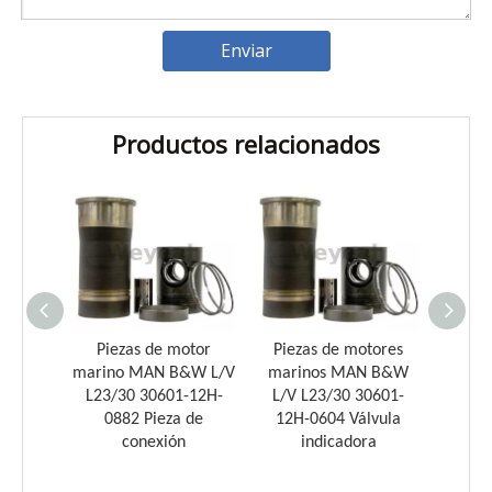
Enviar
Productos relacionados
Introducción a los cojinetes de biela Weyeah
Weyeah Power es conocido por sus cojinetes de biela de
ezas de motor
Piezas de motores
Piezas de motor
no MAN B&W L/V
marinos MAN B&W
marino MAN B&W L/V
/30 30601-12H-
L/V L23/30 30601-
L23/30 30601-12H-
882 Pieza de
12H-0604 Válvula
0515 Tuerca de
conexión
indicadora
prensaestopas