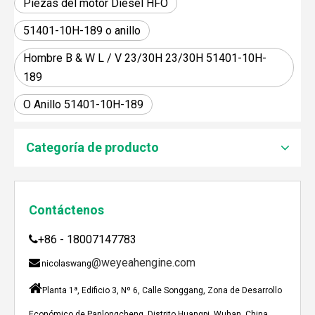
Piezas del motor Diesel HFO
51401-10H-189 o anillo
Hombre B & W L / V 23/30H 23/30H 51401-10H-
189
O Anillo 51401-10H-189
JEBACHER BIOGAS GENERADOR SOBRE EL PROYECTO DE GENERACIÓN DE ENERGÍA DE GOLLES
Recientemente, el generador de Biogás Jenbacher se es
Categoría de producto
Contáctenos
+86 - 18007147783

@weyeahengine.com

nicolaswang

Planta 1ª, Edificio 3, Nº 6, Calle Songgang, Zona de Desarrollo
Económico de Panlongcheng, Distrito Huangpi, Wuhan, China.