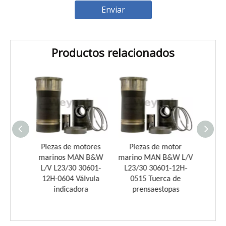
Enviar
Productos relacionados
Introducción a los cojinetes de biela Weyeah
Weyeah Power es conocido por sus cojinetes de biela de
otor
Piezas de motores
Piezas de motor
Pie
&W L/V
marinos MAN B&W
marino MAN B&W L/V
marin
-12H-
L/V L23/30 30601-
L23/30 30601-12H-
L23/
 de
12H-0604 Válvula
0515 Tuerca de
042
n
indicadora
prensaestopas