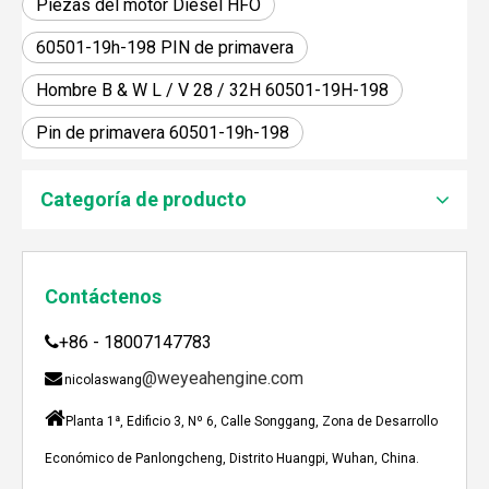
Piezas del motor Diesel HFO
60501-19h-198 PIN de primavera
Hombre B & W L / V 28 / 32H 60501-19H-198
Pin de primavera 60501-19h-198
JEBACHER BIOGAS GENERADOR SOBRE EL PROYECTO DE GENERACIÓN DE ENERGÍA DE GOLLES
Recientemente, el generador de Biogás Jenbacher se es
Categoría de producto
Contáctenos
+86 - 18007147783

@weyeahengine.com

nicolaswang

Planta 1ª, Edificio 3, Nº 6, Calle Songgang, Zona de Desarrollo
Económico de Panlongcheng, Distrito Huangpi, Wuhan, China.