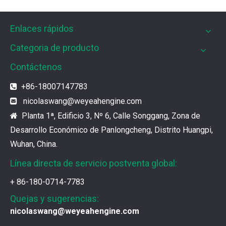
Enlaces rápidos
Filtros UPF para motores de gas MWM
Los filtros UPF de Weyeah son ideales para motores 
Categoria de producto
Contáctenos
¿Cuál es el encanto de las piezas de la serie 3500 de Caterpillar?
+86-18007147783

Los productos de gas de alta calidad son inseparables
nicolaswang
@weyeahengine.com

Planta 1ª, Edificio 3, Nº 6, Calle Songgang, Zona de

¿Qué son las piezas premium de la serie 3500 de Caterpillar?
Desarrollo Económico de Panlongcheng, Distrito Huangpi,
Muchos consumidores quieren encontrar rápidamente 
Wuhan, China.
Línea directa de servicio postventa global:
¿Cómo elegir las piezas de la serie 3500 de Caterpillar?
+ 86-180-0714-7783
Se pueden utilizar piezas de diferentes series de mar
Quejas y sugerencias:
nicolaswang@weyeahengine.com
Chaquetas de aislamiento del generador de gases de Jenbacher