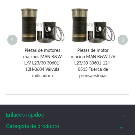
Weyeah Power es conocido por sus cojinetes de biela de
otor
Piezas de motores
Piezas de motor
Pie
&W L/V
marinos MAN B&W
marino MAN B&W L/V
marin
-12H-
L/V L23/30 30601-
L23/30 30601-12H-
L23/
 de
12H-0604 Válvula
0515 Tuerca de
042
n
indicadora
prensaestopas
Enlaces rápidos
Filtros UPF para motores de gas MWM
Los filtros UPF de Weyeah son ideales para motores 
Categoria de producto