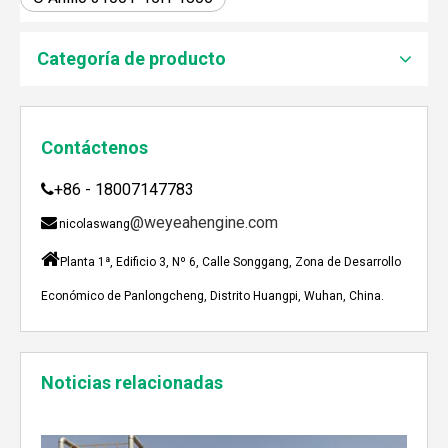
JEBACHER BIOGAS GENERADOR SOBRE EL PROYECTO DE GENERACIÓN DE ENERGÍA DE GOLLES
Recientemente, el generador de Biogás Jenbacher se es
Categoría de producto
Contáctenos
+86 - 18007147783

@weyeahengine.com

nicolaswang

Planta 1ª, Edificio 3, Nº 6, Calle Songgang, Zona de Desarrollo
Económico de Panlongcheng, Distrito Huangpi, Wuhan, China.
Enshi: El destino perfecto para el viaje de Team Building Weyeah
Noticias relacionadas
A mediados de julio de 2023, Weyeah poder todo el per