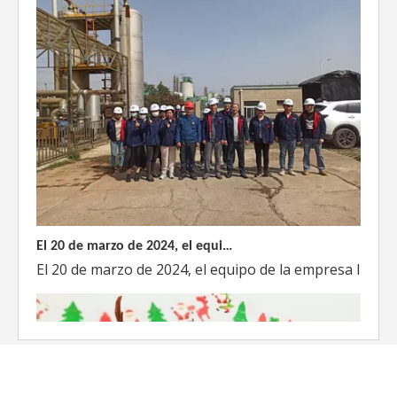
El 20 de marzo de 2024, el equipo dirigido por el Director Técnico de Weyeah Power visitó el gran vertedero de basura en Yangluo, Wuhan, para realizar una inspección del proyecto.
El 20 de marzo de 2024, el equipo de la empresa lider