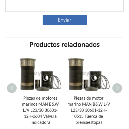
Enviar
Productos relacionados
Introducción a los cojinetes de biela Weyeah
Weyeah Power es conocido por sus cojinetes de biela de
otor
Piezas de motores
Piezas de motor
Pie
&W L/V
marinos MAN B&W
marino MAN B&W L/V
marin
-12H-
L/V L23/30 30601-
L23/30 30601-12H-
L23/
 de
12H-0604 Válvula
0515 Tuerca de
042
n
indicadora
prensaestopas