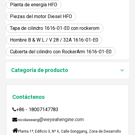
Planta de energía HFO
Piezas del motor Diesel HFO
Tapa de cilindro 1616-01-E0 con rockerom
Hombre B & W L / V 28 / 32A 1616-01-E0
Cubierta del cilindro con RockerArm 1616-01-E0
JEBACHER BIOGAS GENERADOR SOBRE EL PROYECTO DE GENERACIÓN DE ENERGÍA DE GOLLES
Recientemente, el generador de Biogás Jenbacher se es
Categoría de producto
Contáctenos
+86 - 18007147783

@weyeahengine.com

nicolaswang

Planta 1ª, Edificio 3, Nº 6, Calle Songgang, Zona de Desarrollo