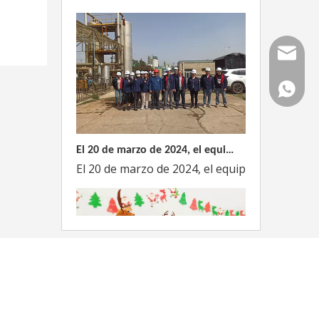
Correo
WhatsAp
El 20 de marzo de 2024, el equipo dirigido por el Director Técnico de Weyeah Power visitó el gran vertedero de basura en Yangluo, Wuhan, para realizar una inspección del proyecto.
El 20 de marzo de 2024, el equipo de la empre
Weyeah Power celebra una cálida Navidad, ¡festejando juntos en esta temporada festiva!