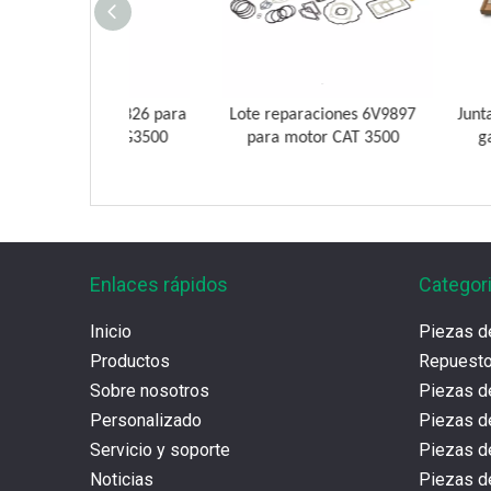
dro 2117826 para
Lote reparaciones 6V9897
Juntas 355076
as CAT G3500
para motor CAT 3500
gas G3508 
Enlaces rápidos
Categor
Inicio
Piezas d
Productos
Repues
Sobre nosotros
Piezas d
Personalizado
Piezas d
Servicio y soporte
Piezas 
Noticias
Piezas de