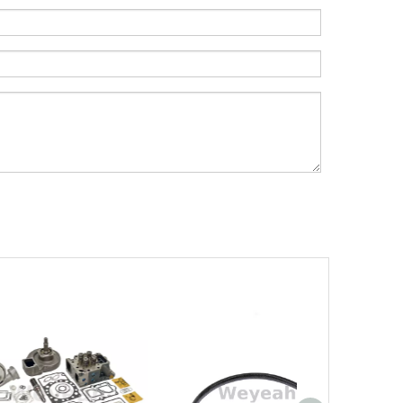
Weyeah Power, 25 de diciembre de 2023 - En e
Introducción a los cojinetes de biela Weyeah
Weyeah Power es conocido por sus cojinetes de
Filtros UPF para motores de gas MWM
Los filtros UPF de Weyeah son ideales para 
¿Cuál es el encanto de las piezas de la serie 3500 de Caterpillar?
Los productos de gas de alta calidad son ins