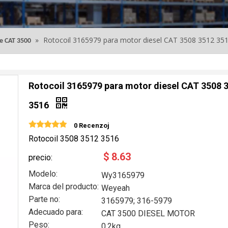
»
Rotocoil 3165979 para motor diesel CAT 3508 3512 35
ie CAT 3500
Rotocoil 3165979 para motor diesel CAT 3508 
3516
0 Recenzoj
Rotocoil 3508 3512 3516
$
8.63
precio:
Modelo:
Wy3165979
Marca del producto:
Weyeah
Parte no:
3165979; 316-5979
Adecuado para:
CAT 3500 DIESEL MOTOR
Peso:
0.2kg