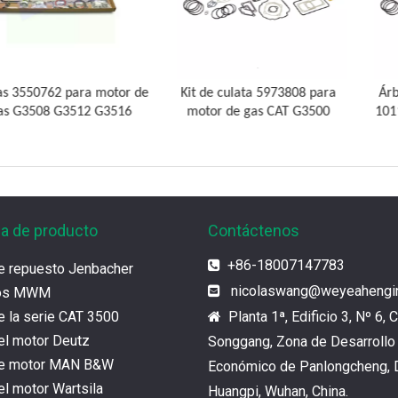
2 para motor de
Kit de culata 5973808 para
Árbol de leva
G3512 G3516
motor de gas CAT G3500
1011198 para
CAT 
ia de producto
Contáctenos
+86-18007147783

e repuesto Jenbacher
nicolaswang
@weyeahengi

tos MWM
e la serie CAT 3500
Planta 1ª, Edificio 3, Nº 6, C

el motor Deutz
Songgang, Zona de Desarrollo
de motor MAN B&W
Económico de Panlongcheng, D
l motor Wartsila
Huangpi, Wuhan, China.