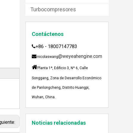
Turbocompresores
Contáctenos
JEBACHER BIOGAS GENERADOR SOBRE EL PROYECTO DE GENERACIÓN DE ENERGÍA DE GOLLES
Recientemente, el generador de Biogás Jenbach
+86 - 18007147783

@weyeahengine.com

nicolaswang

Planta 1ª, Edificio 3, Nº 6, Calle
Songgang, Zona de Desarrollo Económico
de Panlongcheng, Distrito Huangpi,
Wuhan, China.
Enshi: El destino perfecto para el viaje de Team Building Weyeah
A mediados de julio de 2023, Weyeah poder to
guiente:
Noticias relacionadas