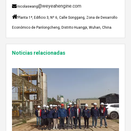
@weyeahengine.com

nicolaswang

Planta 1ª, Edificio 3, Nº 6, Calle Songgang, Zona de Desarrollo
Económico de Panlongcheng, Distrito Huangpi, Wuhan, China.
Enshi: El destino perfecto para el viaje de Team Building Weyeah
Noticias relacionadas
A mediados de julio de 2023, Weyeah poder todo el per