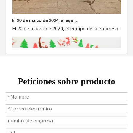
El 20 de marzo de 2024, el equipo dirigido por el Director Técnico de Weyeah Power visitó el gran vertedero de basura en Yangluo, Wuhan, para realizar una inspección del proyecto.
El 20 de marzo de 2024, el equipo de la empresa lider
Peticiones sobre producto
Weyeah Power celebra una cálida Navidad, ¡festejando juntos en esta temporada festiva!
Weyeah Power, 25 de diciembre de 2023 - En esta tempo