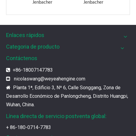
her
Jenbacher
Jenbacher
Enlaces rápidos
Categoria de producto
Filtros UPF para motores de gas MWM
Contáctenos
Los filtros UPF de Weyeah son ideales para motores 
+86-18007147783

nicolaswang
@weyeahengine.com

¿Cuál es el encanto de las piezas de la serie 3500 de Caterpillar?
Planta 1ª, Edificio 3, Nº 6, Calle Songgang, Zona de

Los productos de gas de alta calidad son inseparables
Desarrollo Económico de Panlongcheng, Distrito Huangpi,
Wuhan, China.
¿Qué son las piezas premium de la serie 3500 de Caterpillar?
Línea directa de servicio postventa global:
Muchos consumidores quieren encontrar rápidamente 
+ 86-180-0714-7783