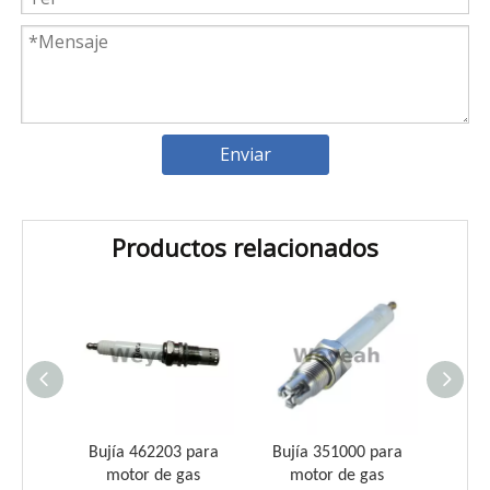
Enviar
Productos relacionados
Introducción a los cojinetes de biela Weyeah
Weyeah Power es conocido por sus cojinetes de biela de
ujía
Bujía 462203 para
Bujía 351000 para
Bujía
otor de
motor de gas
motor de gas
mo