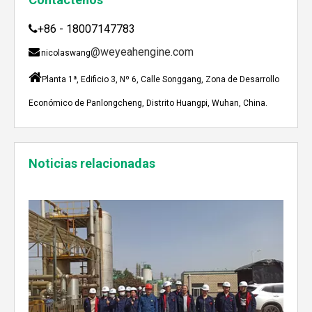
+86 - 18007147783

@weyeahengine.com

nicolaswang

Planta 1ª, Edificio 3, Nº 6, Calle Songgang, Zona de Desarrollo
Económico de Panlongcheng, Distrito Huangpi, Wuhan, China.
Enshi: El destino perfecto para el viaje de Team Building Weyeah
Noticias relacionadas
A mediados de julio de 2023, Weyeah poder todo el per