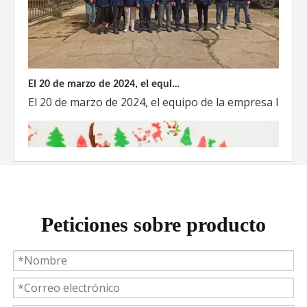
El 20 de marzo de 2024, el equipo dirigido por el Director Técnico de Weyeah Power visitó el gran vertedero de basura en Yangluo, Wuhan, para realizar una inspección del proyecto.
El 20 de marzo de 2024, el equipo de la empresa lider
Peticiones sobre producto
Weyeah Power celebra una cálida Navidad, ¡festejando juntos en esta temporada festiva!