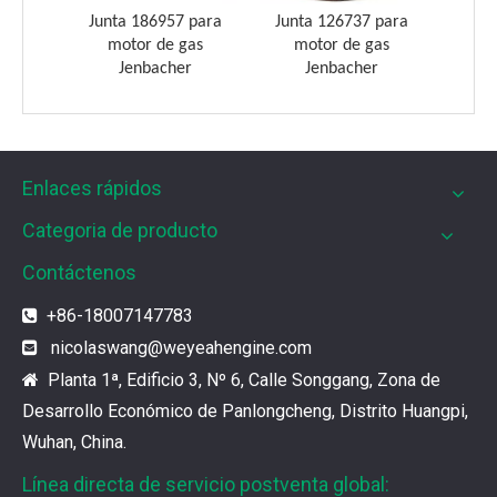
 para
Junta 186957 para
Junta 126737 para
Junta
gas
motor de gas
motor de gas
mo
r
Jenbacher
Jenbacher
Enlaces rápidos
Categoria de producto
Filtros UPF para motores de gas MWM
Contáctenos
Los filtros UPF de Weyeah son ideales para motores 
+86-18007147783

nicolaswang
@weyeahengine.com

¿Cuál es el encanto de las piezas de la serie 3500 de Caterpillar?
Planta 1ª, Edificio 3, Nº 6, Calle Songgang, Zona de

Los productos de gas de alta calidad son inseparables
Desarrollo Económico de Panlongcheng, Distrito Huangpi,
Wuhan, China.
¿Qué son las piezas premium de la serie 3500 de Caterpillar?
Línea directa de servicio postventa global:
Muchos consumidores quieren encontrar rápidamente 