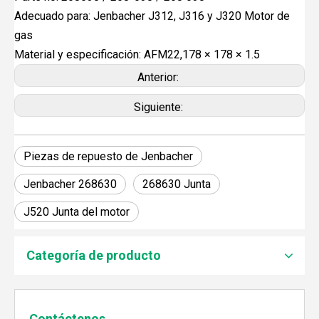
Adecuado para: Jenbacher J312, J316 y J320 Motor de
gas
Material y especificación: AFM22,178 × 178 × 1.5
Anterior:
Siguiente:
Piezas de repuesto de Jenbacher
Jenbacher 268630
268630 Junta
J520 Junta del motor
JEBACHER BIOGAS GENERADOR SOBRE EL PROYECTO DE GENERACIÓN DE ENERGÍA DE GOLLES
Recientemente, el generador de Biogás Jenbacher se es
Categoría de producto
Contáctenos